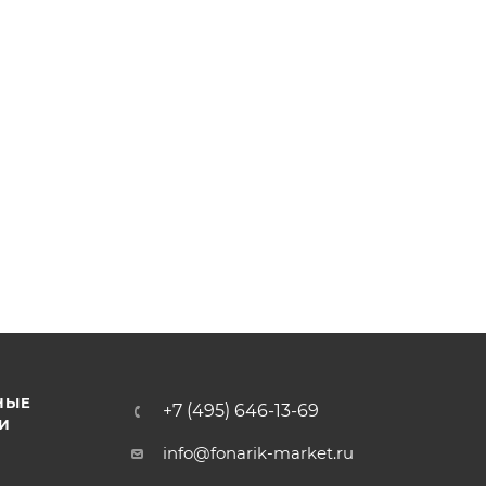
НЫЕ
+7 (495) 646-13-69
И
info@fonarik-market.ru