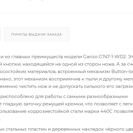
ПУНКТЫ ВЫДАЧИ ЗАКАЗА
ми из главных преимуществ модели Ganzo G747-1-WD2. Э
кнопки, находящейся на одной из сторон ножа. А за сч
осостойких материалов, встроенный механизм Button-lo
нако, этот механизм восприимчив к пыли и другому ме
менно чистить нож и не допускать сильного его загряз
 приспособлено для работы с самыми разнообразными
 гладкую заточку режущей кромки, что позволяет с лег
ользование коррозиестойкой стали марки 440C позволя
.
х стальных пластин и деревянных накладок чёрного цве