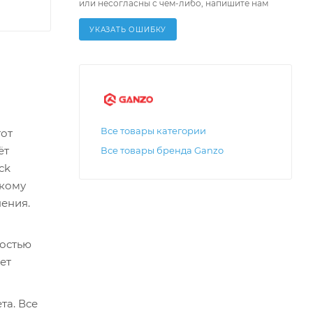
или несогласны с чем-либо, напишите нам
УКАЗАТЬ ОШИБКУ
Все товары категории
тот
ёт
Все товары бренда Ganzo
ck
лкому
нения.
костью
ет
та. Все