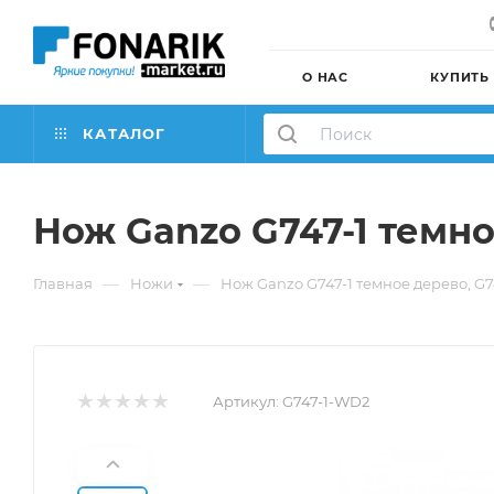
О НАС
КУПИТЬ
КАТАЛОГ
Нож Ganzo G747-1 темно
—
—
Главная
Ножи
Нож Ganzo G747-1 темное дерево, G
Артикул:
G747-1-WD2