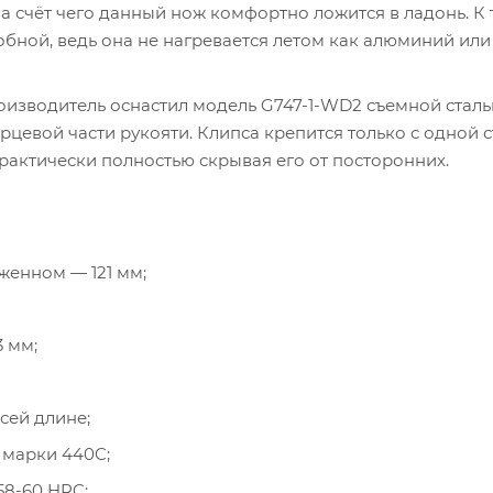
за счёт чего данный нож комфортно ложится в ладонь. К 
обной, ведь она не нагревается летом как алюминий или
изводитель оснастил модель G747-1-WD2 съемной стал
рцевой части рукояти. Клипса крепится только с одной 
рактически полностью скрывая его от посторонних.
оженном — 121 мм;
3 мм;
сей длине;
 марки 440C;
58-60 HRC;