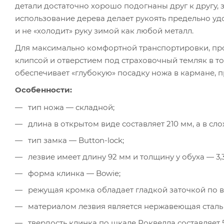
детали достаточно хорошо подогнаны друг к другу, 
использование дерева делает рукоять предельно уд
и не «холодит» руку зимой как любой металл.
Для максимально комфортной транспортировки, про
клипсой и отверстием под страховочный темляк в то
обеспечивает «глубокую» посадку ножа в кармане, п
Особенности:
тип ножа — складной;
длина в открытом виде составляет 210 мм, а в сл
тип замка — Button-lock;
лезвие имеет длину 92 мм и толщину у обуха — 3,
форма клинка — Bowie;
режущая кромка обладает гладкой заточкой по в
материалом лезвия является нержавеющая сталь
твердость клинка по шкале Роквелла составляет 