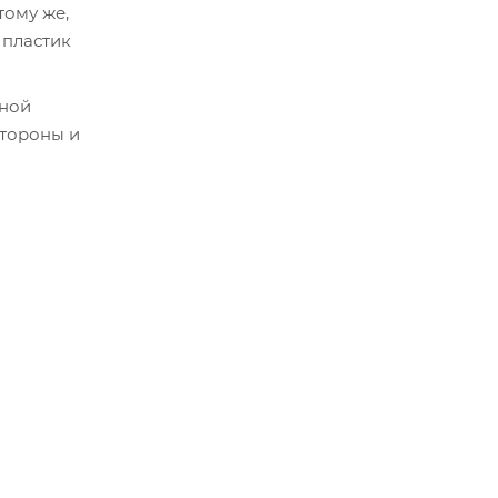
тому же,
 пластик
ьной
стороны и