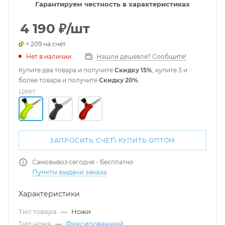
Гарантируем честность в характеристиках
4 190
₽
/шт
+ 209 на счет
Нет в наличии
Нашли дешевле? Сообщите!
Купите два товара и получите
Скидку 15%
, купите 3 и
более товара и получите
Скидку 20%
.
Цвет:
ЗАПРОСИТЬ СЧЁТ\ КУПИТЬ ОПТОМ
Самовывоз сегодня - бесплатно
Пункты выдачи заказа
Характеристики
Тип товара
—
Ножи
Тип ножа
—
Фиксированный