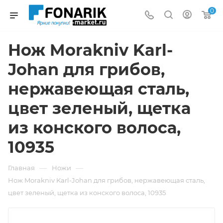
0
Нож Morakniv Karl-
Johan для грибов,
нержавеющая сталь,
цвет зеленый, щетка
из конского волоса,
10935
—
—
Главная
Ножи
Нож Morakniv Karl-Johan для грибов, нержавеющая сталь,
цвет зеленый, щетка из конского волоса, 10935