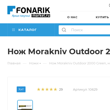
О НАС
КУПИТЬ
КАТАЛОГ
Нож Morakniv Outdoor 2
—
—
Главная
Ножи
Нож Morakniv Outdoor 2000 Green, 
Хит
Артикул:
10629
29