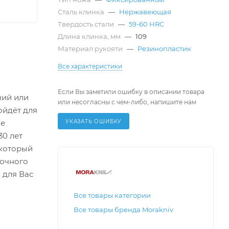
Сталь клинка
—
Нержавеющая
Твердость стали
—
59-60 HRC
Длина клинка, мм
—
109
Материал рукояти
—
Резинопластик
Все характеристики
Если Вы заметили ошибку в описании товара
чий или
или несогласны с чем-либо, напишите нам
ойдёт для
УКАЗАТЬ ОШИБКУ
не
30 лет
 который
рочного
 для Вас
Все товары категории
Все товары бренда Morakniv