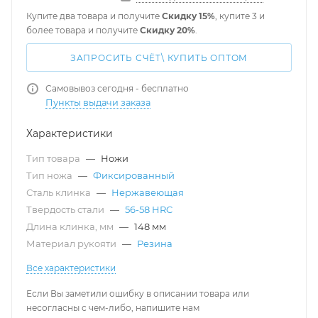
Купите два товара и получите
Скидку 15%
, купите 3 и
более товара и получите
Скидку 20%
.
ЗАПРОСИТЬ СЧЁТ\ КУПИТЬ ОПТОМ
Самовывоз сегодня - бесплатно
Пункты выдачи заказа
Характеристики
Тип товара
—
Ножи
Тип ножа
—
Фиксированный
Сталь клинка
—
Нержавеющая
Твердость стали
—
56-58 HRC
Длина клинка, мм
—
148 мм
Материал рукояти
—
Резина
Все характеристики
Если Вы заметили ошибку в описании товара или
несогласны с чем-либо, напишите нам