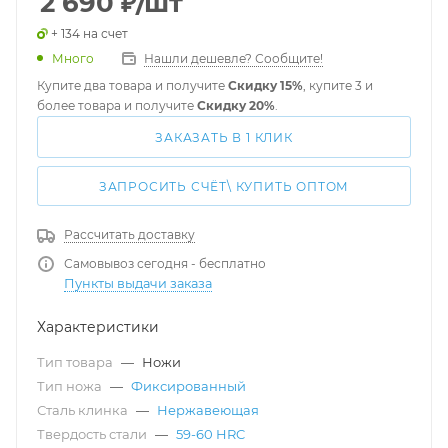
2 690
₽
/шт
+ 134 на счет
Много
Нашли дешевле? Сообщите!
Купите два товара и получите
Скидку 15%
, купите 3 и
более товара и получите
Скидку 20%
.
ЗАКАЗАТЬ В 1 КЛИК
ЗАПРОСИТЬ СЧЁТ\ КУПИТЬ ОПТОМ
Рассчитать доставку
Самовывоз сегодня - бесплатно
Пункты выдачи заказа
Характеристики
Тип товара
—
Ножи
Тип ножа
—
Фиксированный
Сталь клинка
—
Нержавеющая
Твердость стали
—
59-60 HRC