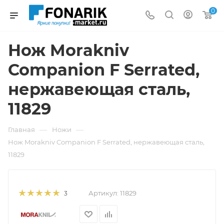
0
Нож Morakniv
Companion F Serrated,
нержавеющая сталь,
11829
—
—
Главная
Ножи
Нож Morakniv Companion F Serrated, нержавеющая сталь,
11829
Артикул:
11829
3