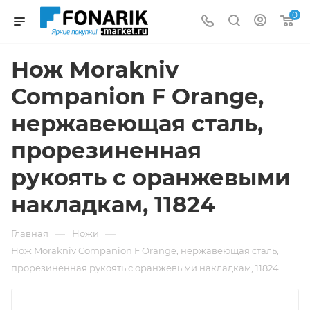
0
Нож Morakniv
Companion F Orange,
нержавеющая сталь,
прорезиненная
рукоять с оранжевыми
накладкам, 11824
—
—
Главная
Ножи
Нож Morakniv Companion F Orange, нержавеющая сталь,
прорезиненная рукоять с оранжевыми накладкам, 11824