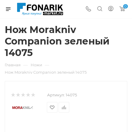
0
Нож Morakniv
Companion зеленый
14075
—
—
Главная
Ножи
Нож Morakniv Companion зеленый 14075
Артикул:
14075