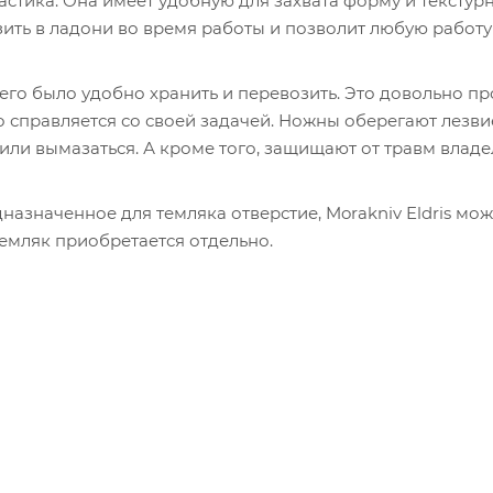
астика. Она имеет удобную для захвата форму и текстур
льзить в ладони во время работы и позволит любую работу
го было удобно хранить и перевозить. Это довольно пр
но справляется со своей задачей. Ножны оберегают лезви
или вымазаться. А кроме того, защищают от травм владе
дназначенное для темляка отверстие, Morakniv Eldris мо
Темляк приобретается отдельно.