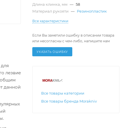
Длина клинка, мм
—
58
Материал рукояти
—
Резинопластик
Все характеристики
Если Вы заметили ошибку в описании товара
или несогласны с чем-либо, напишите нам
УКАЗАТЬ ОШИБКУ
 для
го лезвие
м общим
ет данной
Все товары категории
Все товары бренда Morakniv
опулярных
рый
ы.