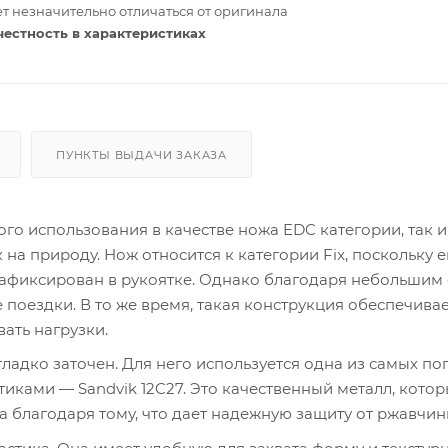
т незначительно отличаться от оригинала
честность в характеристиках
ПУНКТЫ ВЫДАЧИ ЗАКАЗА
ого использования в качестве ножа EDC категории, так и
а природу. Нож относится к категории Fix, поскольку е
 зафиксирован в рукоятке. Однако благодаря небольши
е поездки. В то же время, такая конструкция обеспечива
ать нагрузки.
ладко заточен. Для него используется одна из самых п
ками — Sandvik 12C27. Это качественный металл, кото
 благодаря тому, что дает надежную защиту от ржавчин