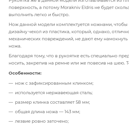
Рукоятка же в данной модели изготавливается из пл
поверхность, а потому Morakniv Eldris не будет ско
выполнить легко и быстро.
Нож данной модели комплектуется ножнами, чтобы е
дизайну чехол из пластика, который, однако, отлич
механических повреждений, не дают ему намокнуть 
ножа.
Благодаря тому, что в рукоятке есть специально пре
носить, закрепив на ремне или же повесив на шею. 
Особенности:
нож с зафиксированным клинком;
используется нержавеющая сталь;
размер клинка составляет 58 мм;
общая длина ножа — 143 мм;
лезвие ровно заточено;