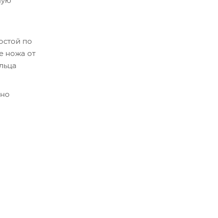
ную
остой по
е ножа от
льца
жно