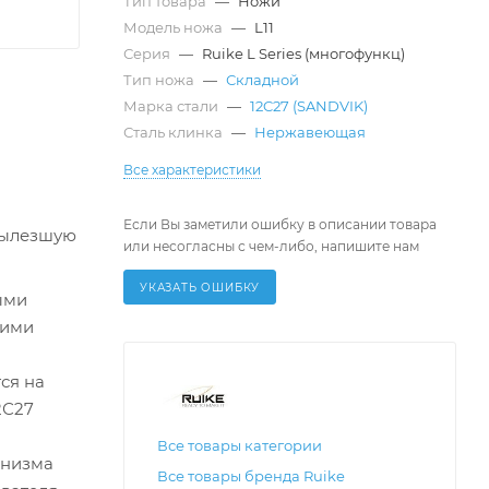
Тип товара
—
Ножи
Модель ножа
—
L11
Серия
—
Ruike L Series (многофункц)
Тип ножа
—
Складной
Марка стали
—
12C27 (SANDVIK)
Сталь клинка
—
Нержавеющая
Все характеристики
Если Вы заметили ошибку в описании товара
вылезшую
или несогласны с чем-либо, напишите нам
УКАЗАТЬ ОШИБКУ
ыми
кими
ся на
2С27
Все товары категории
анизма
Все товары бренда Ruike