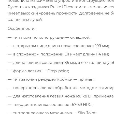
позволило максимально упростить конструкцию ножа
Рукоять «складника» Ruike L11 состоит из металлич
имеет высокий уровень прочности, долговечен, не б
солнечных лучей.
Особенности:
тип ножа по конструкции — складной;
в открытом виде длина ножа составляет 199 мм;
в сложенном положении L11 имеет длину 114 мм;
длина клинка составляет 85 мм, а его толщина у о
форма лезвия — Drop-point;
тип заточки режущей кромки — прямая;
поверхность клинка обработана методом сатини
для изготовления лезвия ножа Ruike L11 применяе
твердость клинка составляет 57-59 HRC;
тип запирающего механизма — Slip-Joint;