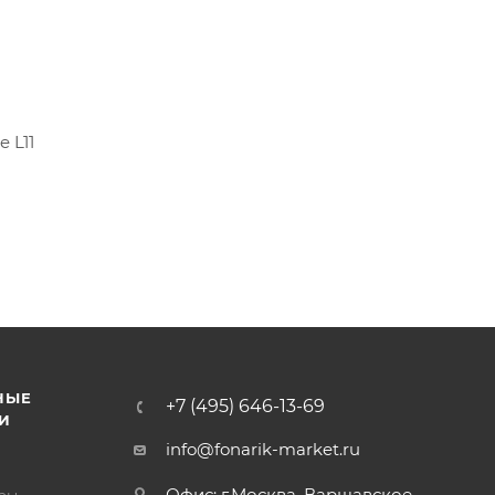
 L11
НЫЕ
+7 (495) 646-13-69
И
info@fonarik-market.ru
Офис: г.Москва, Варшавское