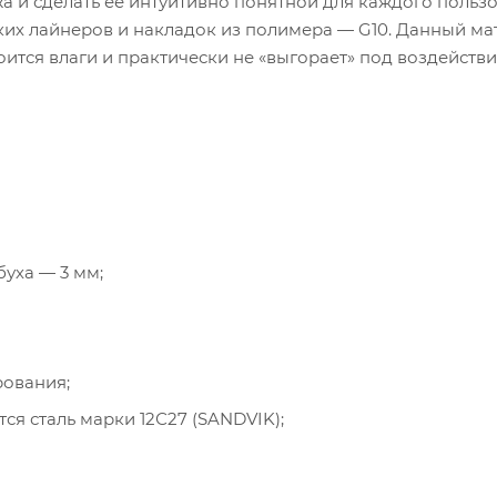
 и сделать её интуитивно понятной для каждого пользо
еских лайнеров и накладок из полимера — G10. Данный м
оится влаги и практически не «выгорает» под воздейств
буха — 3 мм;
рования;
тся сталь марки 12С27 (SANDVIK);