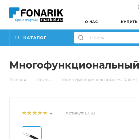
О НАС
КУПИТЬ
КАТАЛОГ
Многофункциональный 
—
—
Главная
Ножи
Многофункциональный нож Ruike L
Артикул:
L11-B
4