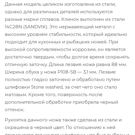
Данная модель целиком изготовлена из стали,
однако для различных деталей используются
разные марки сплавов. Клинок выполнен из стали
14C28N (SANDVIK). Это нержавеющий металл с
высоким уровнем стабильности, который идеально
подходит для кухонных и рыбацких ножей. При
высокой сопротивляемости коррозии, он является
достаточно твердым, чтобы долгое время сохранять
отличную заточку. Длина лезвия ножа равна 88 мм.
Ширина обуха у ножа P108-SB — 3,1 мм. Лезвие
полностью гладко заточено и обработано путем
шлифовки Stone washed, за счет чего оно стало
матовым. Кроме того, поверхность после
дополнительной обработки приобрела черный
оттенок.
Рукоятка данного ножа также сделана из стали и
окрашена в черный цвет. По отношению к ней
применялся тот же тип шлифовки, что был выбран и