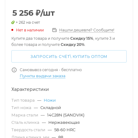
5 256
₽
/шт
+ 262 на счет
Нет в наличии
Нашли дешевле? Сообщите!
Купите два товара и получите
Скидку 15%
, купите 3 и
более товара и получите
Скидку 20%
.
ЗАПРОСИТЬ СЧЁТ\ КУПИТЬ ОПТОМ
Самовывоз сегодня - бесплатно
Пункты выдачи заказа
Характеристики
Тип товара
—
Ножи
Тип ножа
—
Складной
Марка стали
—
14C28N (SANDVIK)
Сталь клинка
—
Нержавеющая
Твердость стали
—
58-60 HRC
Длина клинка, мм
—
88