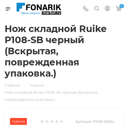
0
Нож складной Ruike
P108-SB черный
(Вскрытая,
поврежденная
упаковка.)
—
—
Главная
Уценка
Нож складной Ruike P108-SB черный (Вскрытая,
поврежденная упаковка.)
Уценка
Артикул:
P108-SBdis