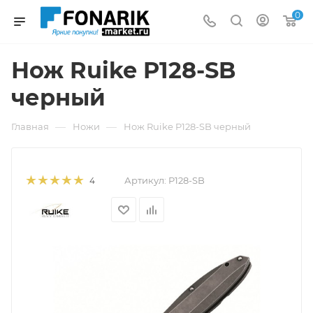
0
Нож Ruike P128-SB
черный
—
—
Главная
Ножи
Нож Ruike P128-SB черный
Артикул:
P128-SB
4