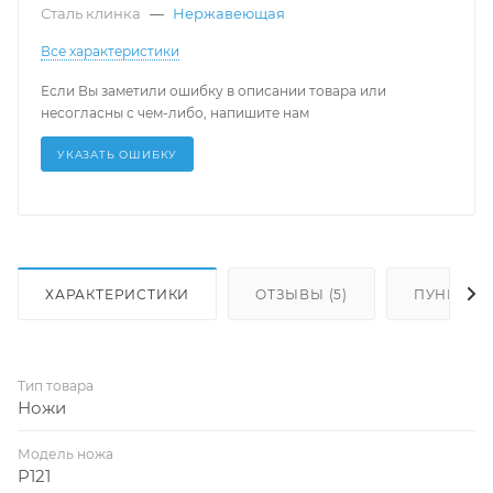
Сталь клинка
—
Нержавеющая
Все характеристики
Если Вы заметили ошибку в описании товара или
несогласны с чем-либо, напишите нам
УКАЗАТЬ ОШИБКУ
ХАРАКТЕРИСТИКИ
ОТЗЫВЫ (5)
ПУНКТЫ 
Тип товара
Ножи
Модель ножа
P121