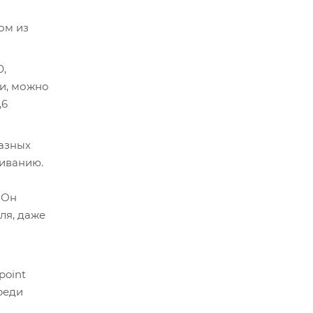
ом из
0,
ли, можно
,6
разных
шиванию.
 Он
ля, даже
point
реди