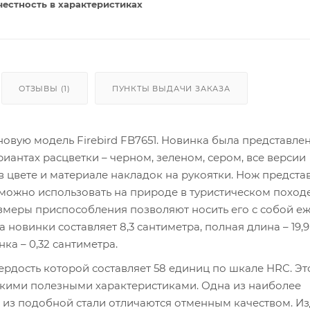
честность в характеристиках
ОТЗЫВЫ (1)
ПУНКТЫ ВЫДАЧИ ЗАКАЗА
овую модель Firebird FB7651. Новинка была представле
риантах расцветки – черном, зеленом, сером, все версии
 цвете и материале накладок на рукоятки. Нож предста
ожно использовать на природе в туристическом походе
азмеры приспособления позволяют носить его с собой е
 новинки составляет 8,3 сантиметра, полная длина – 19,9
нка – 0,32 сантиметра.
ердость которой составляет 58 единиц по шкале HRC. Эт
кими полезными характеристиками. Одна из наиболее
и из подобной стали отличаются отменным качеством. И