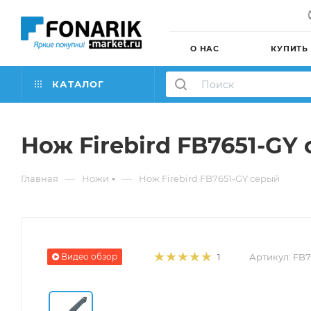
О НАС
КУПИТЬ
КАТАЛОГ
Нож Firebird FB7651-GY
—
—
Главная
Ножи
Нож Firebird FB7651-GY серый
Видео обзор
Артикул:
FB7
1