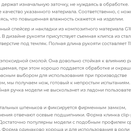
держат изначальную заточку, не нуждаясь в обработке.
 качество указанного материала. Соответственно, с нож
аясь, что повышенная влажность скажется на изделии.
ный спейсер и накладки из композитного материала G1
В дизайне рукояти присутствует съемная клипса из ста
тверстие под темляк. Полная длина рукояти составляет 11
с эпоксидной смолой. Она довольно стойкая к влиянию 
цаемая, при этом хорошо поддается обработке и окра
расным выбором для использования при производстве
ом, мы получаем нож, готовый к непростым испытаниям.
бная ручка модели не выскользнет из ладони пользовате
стальных шпеньков и фиксируется фирменным замком,
ечения отвечают осевые подшипники. Форма клинка clip-
. Достаточно популярны модели с подобным профилем с
. Форма одинаково хороша и для использования в роли