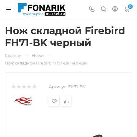
0
Нож складной Firebird
FH71-BK черный
—
—
Главная
Ножи
Нож складной Firebird FH71-BK черный
Артикул:
FH71-BK