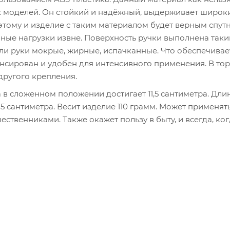
х моделей. Он стойкий и надёжный, выдерживает широк
этому и изделие с таким материалом будет верным спут
ные нагрузки извне. Поверхность ручки выполнена так
сли руки мокрые, жирные, испачканные. Что обеспечивае
нсирован и удобен для интенсивного применения. В то
другого крепления.
а в сложенном положении достигает 11,5 сантиметра. Дли
25 сантиметра. Весит изделие 110 грамм. Может применят
ственниками. Также окажет пользу в быту, и всегда, ко