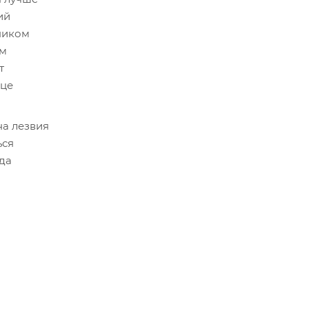
ий
ником
им
т
рце
на лезвия
ься
гда