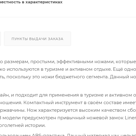
честность в характеристиках
ПУНКТЫ ВЫДАЧИ ЗАКАЗА
по размерам, простыми, эффективными ножами, которые
о используются в туризме и активном отдыхе. Ещё одн
ь, поскольку это ножи бюджетного сегмента. Данный н
зайн, и подходит для применения в туризме и активном о
-ношения. Компактный инструмент в своём составе имеет
я ржавчины. Нож характеризуется высоким качеством сбо
 В модели предусмотрен привычный ножевой замок Liner
оголетней истории.
пользованием ABS-пластика. Данный материал как нельз