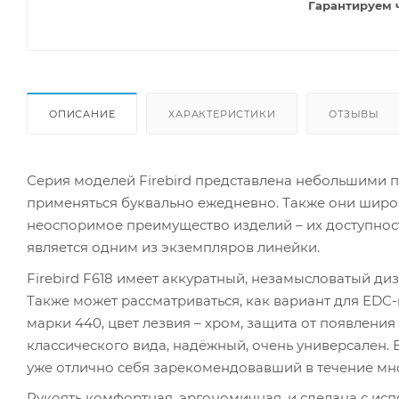
Гарантируем 
ОПИСАНИЕ
ХАРАКТЕРИСТИКИ
ОТЗЫВЫ
Серия моделей Firebird представлена небольшими 
применяться буквально ежедневно. Также они широк
неоспоримое преимущество изделий – их доступност
является одним из экземпляров линейки.
Firebird F618 имеет аккуратный, незамысловатый ди
Также может рассматриваться, как вариант для EDC
марки 440, цвет лезвия – хром, защита от появлени
классического вида, надёжный, очень универсален.
уже отлично себя зарекомендовавший в течение мн
Рукоять комфортная, эргономичная, и сделана с ис