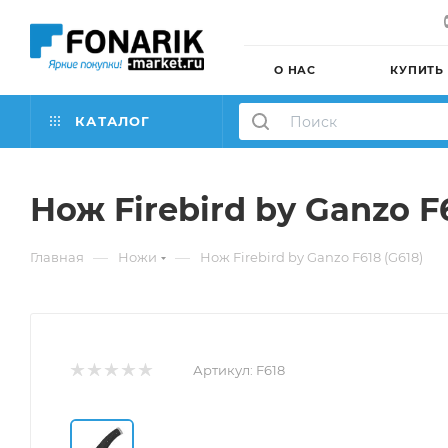
О НАС
КУПИТЬ
КАТАЛОГ
Нож Firebird by Ganzo F6
—
—
Главная
Ножи
Нож Firebird by Ganzo F618 (G618)
Артикул:
F618