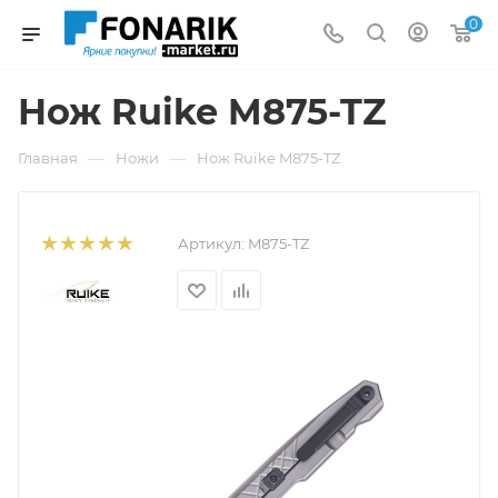
0
Нож Ruike M875-TZ
—
—
Главная
Ножи
Нож Ruike M875-TZ
Артикул:
M875-TZ