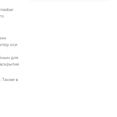
rossbar
го
 мм
нтру оси
обным для
Раскрытие
. Также в