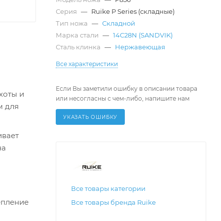
Серия
—
Ruike P Series (складные)
Тип ножа
—
Складной
Марка стали
—
14C28N (SANDVIK)
Сталь клинка
—
Нержавеющая
Все характеристики
Если Вы заметили ошибку в описании товара
хоты и
или несогласны с чем-либо, напишите нам
м для
УКАЗАТЬ ОШИБКУ
ивает
на
Все товары категории
епление
Все товары бренда Ruike