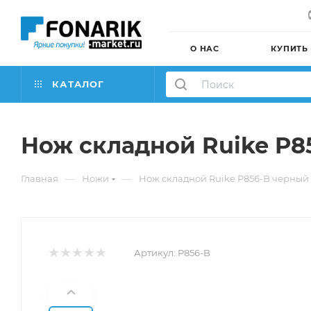
О НАС
КУПИТЬ
КАТАЛОГ
Нож складной Ruike P8
—
—
Главная
Ножи
Нож складной Ruike P856-B черный
Артикул:
P856-B