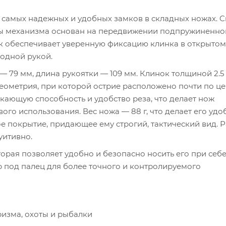
самых надежных и удобных замков в складных ножах. C
оты механизма основан на передвижении подпружиненно
мок обеспечивает уверенную фиксацию клинка в открытом
одной рукой.
— 79 мм, длина рукоятки — 109 мм. Клинок толщиной 2.5
геометрия, при которой острие расположено почти по це
икающую способность и удобство реза, что делает нож
ого использования. Вес ножа — 88 г, что делает его уд
 покрытие, придающее ему строгий, тактический вид. 
уитивно.
рая позволяет удобно и безопасно носить его при себе
р под палец для более точного и контролируемого
изма, охоты и рыбалки