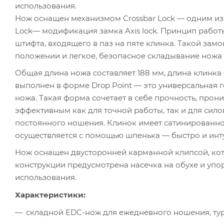
использования.
Нож оснащен механизмом Crossbar Lock — одним из 
Lock— модификация замка Axis lock. Принцип раб
штифта, входящего в паз на пяте клинка. Такой за
положении и легкое, безопасное складывание ножа 
Общая длина ножа составляет 188 мм, длина клинка 
выполнен в форме Drop Point — это универсальная 
ножа. Такая форма сочетает в себе прочность, прон
эффективным как для точной работы, так и для силов
постоянного ношения. Клинок имеет сатинированное
осуществляется с помощью шпенька — быстро и инт
Нож оснащен двусторонней карманной клипсой, кото
конструкции предусмотрена насечка на обухе и упо
использования.
Характеристики:
складной EDC-нож для ежедневного ношения, тур