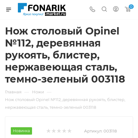
0
Нож столовый Opinel
№112, деревянная
рукоять, блистер,
нержавеющая сталь,
темно-зеленый 003118
—
—
Главная
Ножи
Нож столовый Opinel №112, деревянная рукоять, блистер,
нержавеющая сталь, темно-зеленый 003118
Новинка
Артикул:
003118