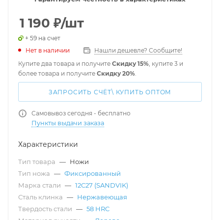
1 190
₽
/шт
+ 59 на счет
Нет в наличии
Нашли дешевле? Сообщите!
Купите два товара и получите
Скидку 15%
, купите 3 и
более товара и получите
Скидку 20%
.
ЗАПРОСИТЬ СЧЁТ\ КУПИТЬ ОПТОМ
Самовывоз сегодня - бесплатно
Пункты выдачи заказа
Характеристики
Тип товара
—
Ножи
Тип ножа
—
Фиксированный
Марка стали
—
12C27 (SANDVIK)
Сталь клинка
—
Нержавеющая
Твердость стали
—
58 HRC