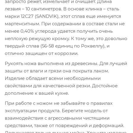
запросто режет, измельчает и очищает. Длина
лезвия – 10 сантиметров. В основе клинка – сталь
марки 12С27 (SANDVIK), этот сплав еще именуется
мартенситным. При содержании в составе стали не
менее 0,40% углерода удается получить очень
неплохую режущую кромку. К тому же, это довольно
твердый сплав (56-58 единиц по Роквеллу), и
отлично защищен от коррозии.
Рукоять ножа выполнена из древесины. Для лучшей
защиты от влаги и грязи она покрыта лаком.
Изделие обладает всеми необходимыми
свойствами для качественной резки. Достойное
дополнение к вашей кухне.
При работе с ножом не забывайте о правилах
эксплуатации продукта. Берегите модель от
взаимодействия с агрессивными чистящими
средствами, также от повреждений и деформаций.
Допускается только ручная мойка. Храните изделие