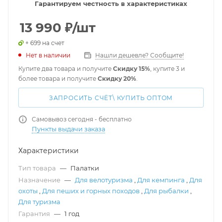
Гарантируем честность в характеристиках
13 990
₽
/шт
+ 699 на счет
Нет в наличии
Нашли дешевле? Сообщите!
Купите два товара и получите
Скидку 15%
, купите 3 и
более товара и получите
Скидку 20%
.
ЗАПРОСИТЬ СЧЁТ\ КУПИТЬ ОПТОМ
Самовывоз сегодня - бесплатно
Пункты выдачи заказа
Характеристики
Тип товара
—
Палатки
Назначение
—
Для велотуризма
,
Для кемпинга
,
Для
охоты
,
Для пеших и горных походов
,
Для рыбалки
,
Для туризма
Гарантия
—
1 год