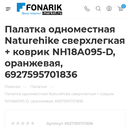
0
Палатка одноместная
Naturehike сверхлегкая
+ коврик NH18A095-D,
оранжевая,
6927595701836
—
—
Главная
Палатки
Палатка одноместная Naturehike сверхлегкая + коврик
NH18A095-D, оранжевая, 6927595701836
Артикул:
6927595701836