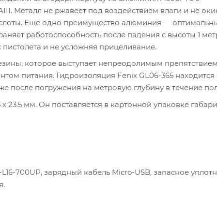
I. Металл не ржавеет под воздействием влаги и не оки
кислоты. Еще одно преимущество алюминия — оптимальн
аняет работоспособность после падения с высоты 1 мет
с пистолета и не усложняя прицеливание.
резины, которое выступает непреодолимым препятствием
нтом питания. Гидроизоляция Fenix GL06-365 находится
же после погружения на метровую глубину в течение пол
 х 23.5 мм. Он поставляется в картонной упаковке габари
B-L16-700UP, зарядный кабель Micro-USB, запасное уплот
я.