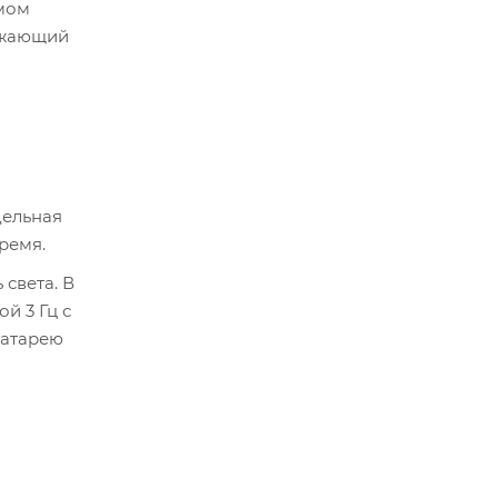
амом
ражающий
дельная
ремя.
света. В
й 3 Гц с
батарею