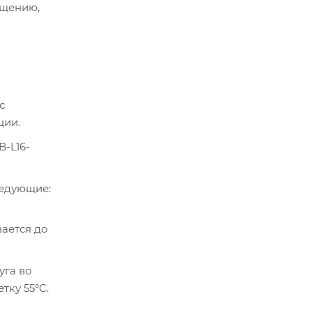
ещению,
с
ции.
-L16-
ледующие:
ается до
уга во
тку 55°C.