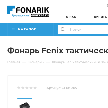
О НАС
КУПИТЬ
КАТАЛОГ
Фонарь Fenix тактичес
—
—
Главная
Фонари
Фонарь Fenix тактический GL06-
Артикул:
GL06-365