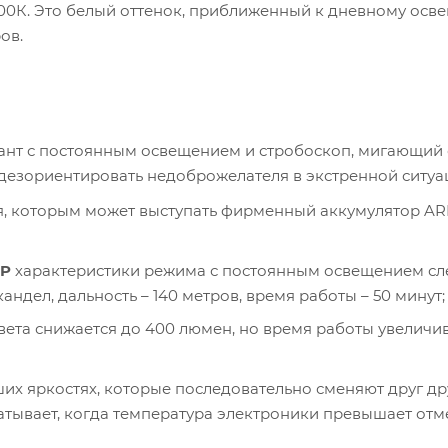
000К. Это белый оттенок, приближенный к дневному осв
ов.
иант с постоянным освещением и стробоскоп, мигающий 
езориентировать недоброжелателя в экстренной ситуа
я, которым может выступать фирменный аккумулятор ARB
UP
характеристики режима с постоянным освещением с
андел, дальность – 140 метров, время работы – 50 минут;
ета снижается до 400 люмен, но время работы увеличив
их яркостях, которые последовательно сменяют друг др
тывает, когда температура электроники превышает отме