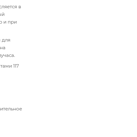
сляется в
ый
р и при
 для
 на
учаса.
тами 117
нительное