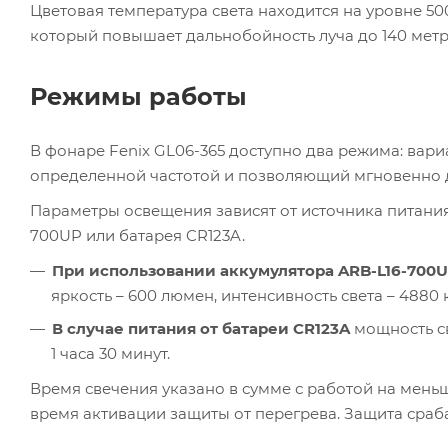
Цветовая температура света находится на уровне 5
который повышает дальнобойность луча до 140 метр
Режимы работы
В фонаре Fenix GL06-365 доступно два режима: вар
определенной частотой и позволяющий мгновенно д
Параметры освещения зависят от источника питани
700UP или батарея CR123A.
При использовании аккумулятора ARB-L16-700
яркость – 600 люмен, интенсивность света – 4880 к
В случае питания от батареи CR123A
мощность св
1 часа 30 минут.
Время свечения указано в сумме с работой на меньш
время активации защиты от перегрева. Защита сраба