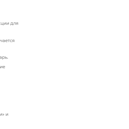
кции для
чается
арь.
тие
и» и