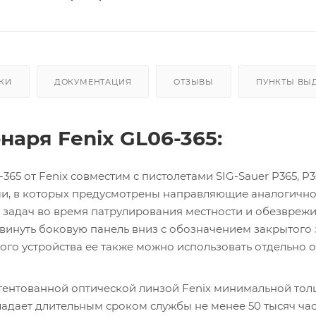
КИ
ДОКУМЕНТАЦИЯ
ОТЗЫВЫ
ПУНКТЫ ВЫ
аря Fenix GL06-365:
65 от Fenix совместим с пистолетами SIG-Sauer P365, P3
лями, в которых предусмотрены направляющие аналогичн
 задач во время патрулирования местности и обезвреж
двинуть боковую панель вниз с обозначением закрытого 
го устройства ее также можно использовать отдельно 
атентованной оптической линзой Fenix минимальной то
адает длительным сроком службы не менее 50 тысяч час