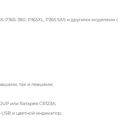
X, P365-380, P365XL, P365 SAS и другими моделями с
авшами, так и левшами;
00UP или батарея CR123A;
o-USB и цветной индикатор;