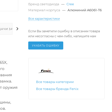
Бренд светодиода
—
Cree
Материал корпуса
—
Алюминий A6061-T6
Все характеристики
ДАЧИ ЗАКАЗА
Если Вы заметили ошибку в описании товара
или несогласны с чем-либо, напишите нам
УКАЗАТЬ ОШИБКУ
65X,
ого
ивания
замка.
Все товары категории
от оружия
Все товары бренда Fenix
лщины,
ов.