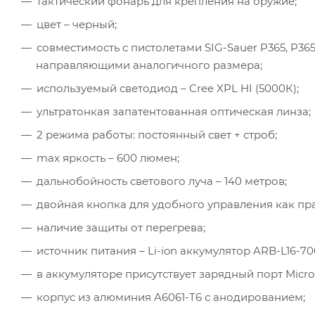
тактический фонарь для крепления на оружие;
цвет – черный;
совместимость с пистолетами SIG-Sauer P365, P365
направляющими аналогичного размера;
используемый светодиод – Cree XPL HI (5000К);
ультратонкая запатентованная оптическая линза;
2 режима работы: постоянный свет + строб;
max яркость – 600 люмен;
дальнобойность светового луча – 140 метров;
двойная кнопка для удобного управления как пр
наличие защиты от перегрева;
источник питания – Li-ion аккумулятор ARB-L16-7
в аккумуляторе присутствует зарядный порт Micr
корпус из алюминия A6061-T6 с анодированием;