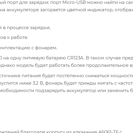
ный порт для зарядки: порт Micro-USB можно найти на с
 на аккумуляторе загорается цветной индикатор, отоб
 в процессе зарядки;
ов к работе.
комплектацию с фонарем.
0 на одну литиевую батарею CR123A. В таком случае пре
однако модель будет работать более продолжительное в
сточнике питания будет постепенно снижаться мощность 
стится ниже 3.2 В, фонарь будет трижды мигать с частото
необходимости подзарядить аккумулятор или заменить 
ждений благодаря корпусу из алюминия A6061-T6 с