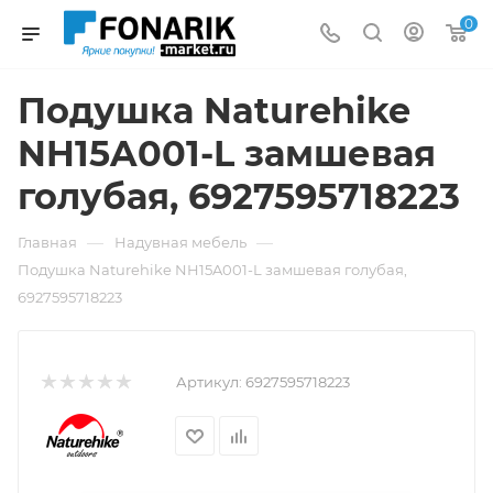
0
Подушка Naturehike
NH15A001-L замшевая
голубая, 6927595718223
—
—
Главная
Надувная мебель
Подушка Naturehike NH15A001-L замшевая голубая,
6927595718223
Артикул:
6927595718223