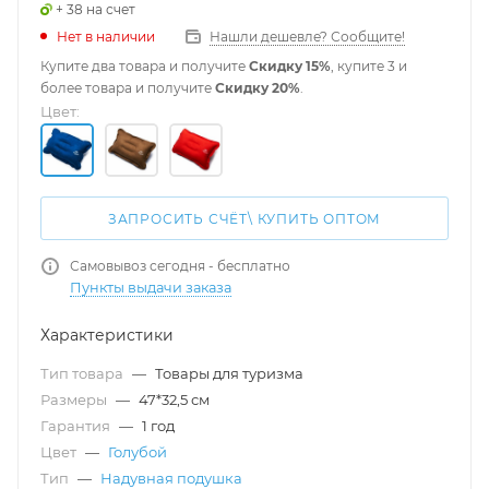
+ 38 на счет
Нет в наличии
Нашли дешевле? Сообщите!
Купите два товара и получите
Скидку 15%
, купите 3 и
более товара и получите
Скидку 20%
.
Цвет:
ЗАПРОСИТЬ СЧЁТ\ КУПИТЬ ОПТОМ
Самовывоз сегодня - бесплатно
Пункты выдачи заказа
Характеристики
Тип товара
—
Товары для туризма
Размеры
—
47*32,5 см
Гарантия
—
1 год
Цвет
—
Голубой
Тип
—
Надувная подушка