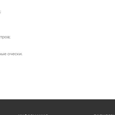
;
тров;
ые очески.