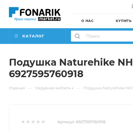
О НАС
КУПИТЬ
КАТАЛОГ
Подушка Naturehike NH
6927595760918
—
—
Главная
Надувная мебель
Подушка Naturehike NH1
Артикул:
6927595760918