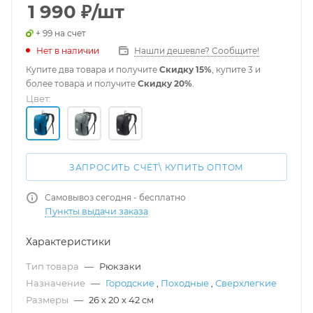
1 990
₽
/шт
+ 99 на счет
Нет в наличии
Нашли дешевле? Сообщите!
Купите два товара и получите
Скидку 15%
, купите 3 и
более товара и получите
Скидку 20%
.
Цвет:
ЗАПРОСИТЬ СЧЁТ\ КУПИТЬ ОПТОМ
Самовывоз сегодня - бесплатно
Пункты выдачи заказа
Характеристики
Тип товара
—
Рюкзаки
Назначение
—
Городские
,
Походные
,
Сверхлегкие
Размеры
—
26 x 20 x 42 см