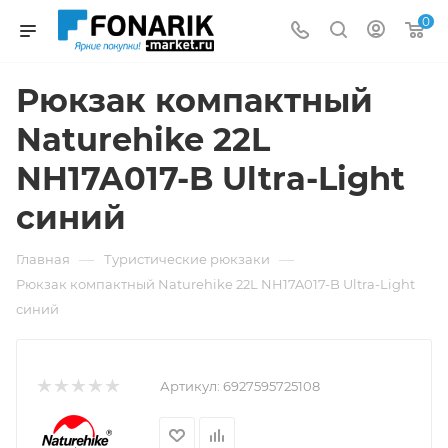
0
Рюкзак компактный
Naturehike 22L
NH17A017-B Ultra-Light
синий
—
—
Главная
Туристические рюкзаки
Рюкзак компактный Naturehike 22L NH17A017-B Ultra-Light
синий
Артикул:
6927595725108