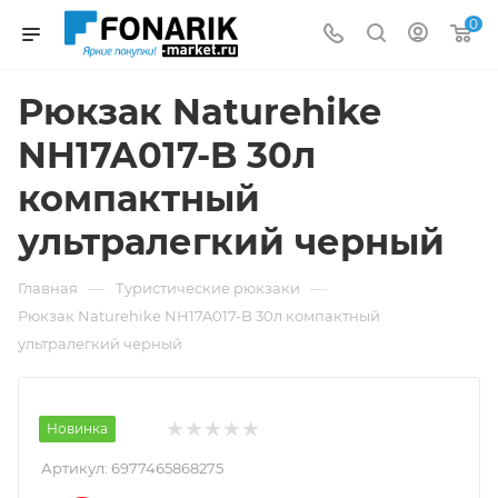
0
Рюкзак Naturehike
NH17A017-B 30л
компактный
ультралегкий черный
—
—
Главная
Туристические рюкзаки
Рюкзак Naturehike NH17A017-B 30л компактный
ультралегкий черный
Новинка
Артикул:
6977465868275