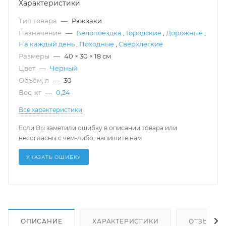
Характеристики
Тип товара
—
Рюкзаки
Назначение
—
Велопоездка
,
Городские
,
Дорожные
,
На каждый день
,
Походные
,
Сверхлегкие
Размеры
—
40 × 30 × 18 см
Цвет
—
Черный
Объём, л
—
30
Вес, кг
—
0,24
Все характеристики
Если Вы заметили ошибку в описании товара или
несогласны с чем-либо, напишите нам
УКАЗАТЬ ОШИБКУ
ОПИСАНИЕ
ХАРАКТЕРИСТИКИ
ОТЗЫВЫ