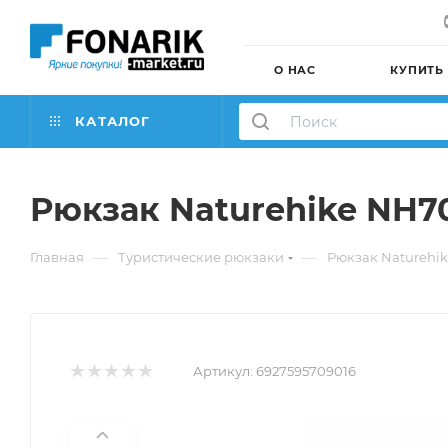
О НАС
КУПИТЬ
КАТАЛОГ
Рюкзак Naturehike NH7
—
—
Главная
Туристические рюкзаки
Рюкзак Naturehi
Артикул:
6927595709016