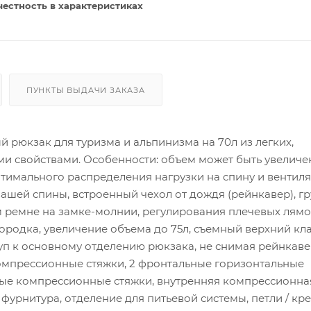
честность в характеристиках
ПУНКТЫ ВЫДАЧИ ЗАКАЗА
 рюкзак для туризма и альпинизма на 70л из легких,
 свойствами. Особенности: объем может быть увеличен
тимального распределения нагрузки на спину и вентил
ашей спины, встроенный чехол от дождя (рейнкавер), г
м ремне на замке-молнии, регулирования плечевых лямо
городка, увеличение объема до 75л, съемный верхний кл
п к основному отделению рюкзака, не снимая рейнкавер
компрессионные стяжки, 2 фронтальные горизонтальные
ые компрессионные стяжки, внутренняя компрессионная
 фурнитура, отделение для питьевой системы, петли / кр