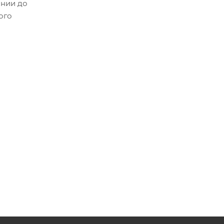
лнии до
ого