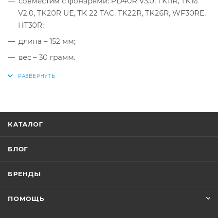
совместим с фонарями: PD40R V3.0, TK11R, TK16
V2.0, TK20R UE, TK 22 TAC, TK22R, TK26R, WF30RE,
HT30R;
длина – 152 мм;
вес – 30 грамм.
КАТАЛОГ
БЛОГ
БРЕНДЫ
ПОМОЩЬ