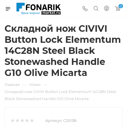
0
Складной нож CIVIVI
Button Lock Elementum
14C28N Steel Black
Stonewashed Handle
G10 Olive Micarta
—
—
Главная
Ножи
Складной нож CIVIVI Button Lock Elementum 14C28N Steel
Black Stonewashed Handle G10 Olive Micarta
Артикул:
C2103B