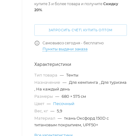
купите 3 и более товара и получите
Скидку
20%
.
ЗАПРОСИТЬ СЧЁТ\ КУПИТЬ ОПТОМ
Самовывоз сегодня - бесплатно
Пункты выдачи заказа
Характеристики
Тип товара
—
Тенты
Назначение
—
Для кемпинга
,
Для туризма
,
На каждый день
Размеры
—
680 × 575 см
Цвет
—
Песочный
Вес, кг
—
5,9
Материал
—
ткань Оксфорд 150D с
титановым покрытием, UPF50+
Все характеристики