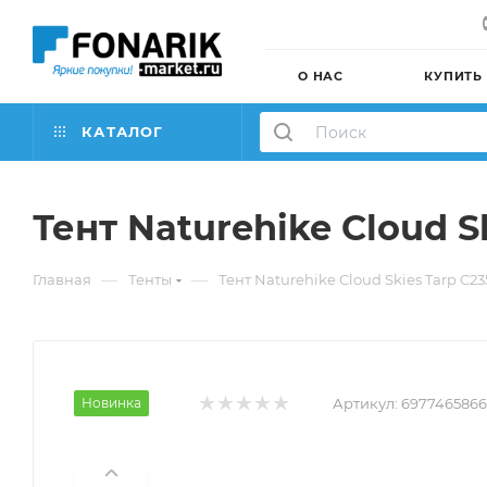
О НАС
КУПИТЬ
КАТАЛОГ
Тент Naturehike Cloud 
—
—
Главная
Тенты
Тент Naturehike Cloud Skies Tarp C
Новинка
Артикул:
6977465866