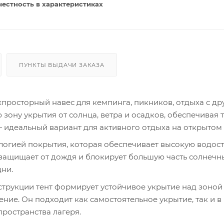
честность в характеристиках
ПУНКТЫ ВЫДАЧИ ЗАКАЗА
рхпросторный навес для кемпинга, пикников, отдыха с др
зону укрытия от солнца, ветра и осадков, обеспечивая т
— идеальный вариант для активного отдыха на открытом 
ологией покрытия, которая обеспечивает высокую водос
 защищает от дождя и блокирует большую часть солнечны
ни.
трукции тент формирует устойчивое укрытие над зоной 
ние. Он подходит как самостоятельное укрытие, так и в 
ространства лагеря.