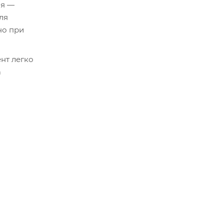
ия —
ля
но при
нт легко
а