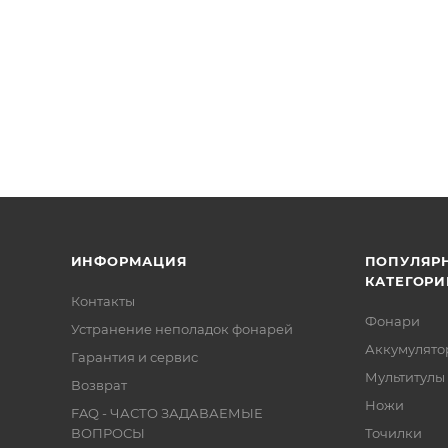
ИНФОРМАЦИЯ
ПОПУЛЯР
КАТЕГОРИ
Контакты
Фонари
Устранение неполадок фонарей
Аккумулято
Гарантия и сервис
Мультитулы
Возврат
Ножи
FAQ - ЧАСТО ЗАДАВАЕМЫЕ
ВОПРОСЫ
Точилки