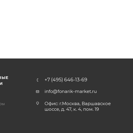
НЫЕ
+7 (495) 646-13-69
И
info@fonarik-market.ru
Офис: г.Москва, Варшавское
ры
шоссе, д. 47, к. 4, пом. 19