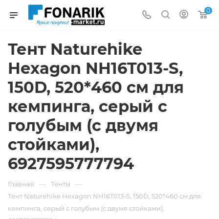
0
Тент Naturehike
Hexagon NH16T013-S,
150D, 520*460 см для
кемпинга, серый с
голубым (с двумя
стойками),
6927595777794
—
—
Главная
Тенты
Тент Naturehike Hexagon NH16T013-S, 150D, 520*460 см для
кемпинга, серый с голубым (с двумя стойками),