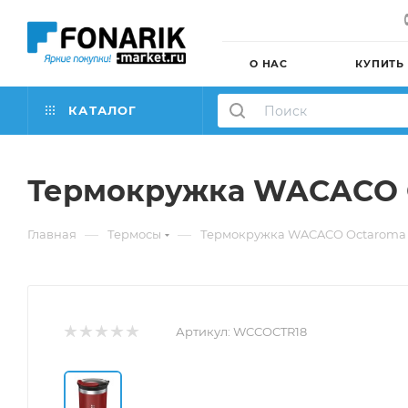
О НАС
КУПИТЬ
КАТАЛОГ
Термокружка WACACO O
—
—
Главная
Термосы
Термокружка WACACO Octaroma C
Артикул:
WCCOCTR18