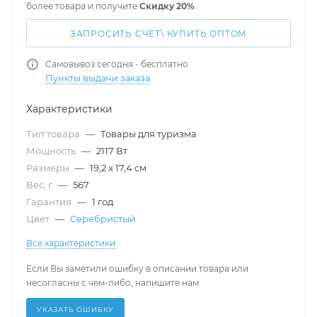
более товара и получите
Скидку 20%
.
ЗАПРОСИТЬ СЧЁТ\ КУПИТЬ ОПТОМ
Самовывоз сегодня - бесплатно
Пункты выдачи заказа
Характеристики
Тип товара
—
Товары для туризма
Мощность
—
2117 Вт
Размеры
—
19,2 x 17,4 см
Вес, г
—
567
Гарантия
—
1 год
Цвет
—
Серебристый
Все характеристики
Если Вы заметили ошибку в описании товара или
несогласны с чем-либо, напишите нам
УКАЗАТЬ ОШИБКУ