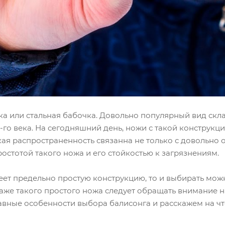
бочка или стальная бабочка. Довольно популярный вид с
го века. На сегодняшний день, ножи с такой конструкц
Такая распространенность связанна не только с доволь
остотой такого ножа и его стойкостью к загрязнениям.
меет предельно простую конструкцию, то и выбирать мож
 даже такого простого ножа следует обращать внимание н
лавные особенности выбора балисонга и расскажем на чт