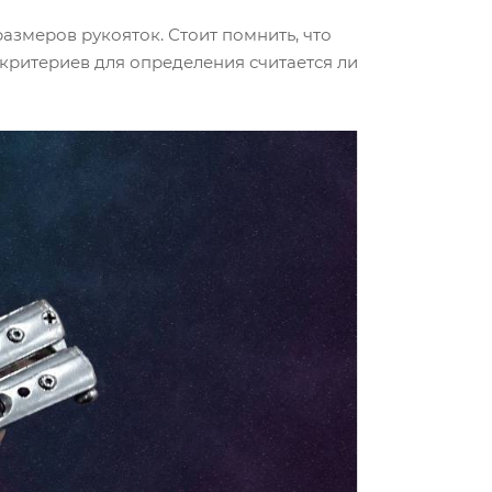
азмеров рукояток. Стоит помнить, что
критериев для определения считается ли