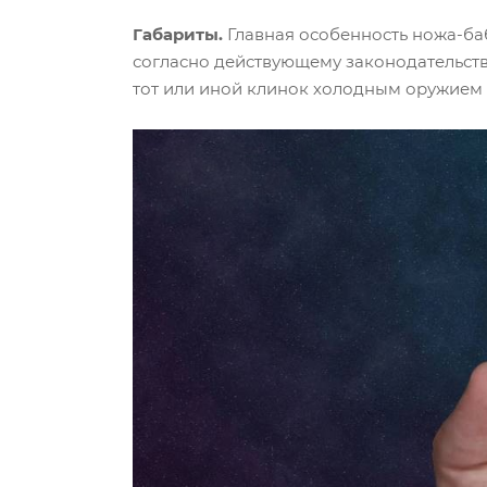
Габариты.
Главная особенность ножа-баб
согласно действующему законодательств
тот или иной клинок холодным оружием я