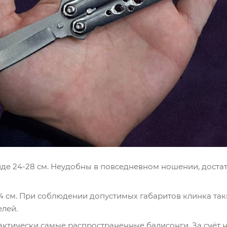
де 24-28 см. Неудобны в повседневном ношении, доста
4 см. При соблюдении допустимых габаритов клинка таки
елей.
рактически самые распространенные балисонги. За счёт 