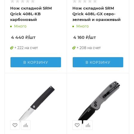
Нож складной SRM
Нож складной SRM
Qrick 408L-KB
Qrick 408L-GX серо-
карбоновый
зеленый и оранжевый
Много
Много
4 440
₽
/шт
4 160
₽
/шт
+ 222 на счет
+ 208 на счет
В КОРЗИНУ
В КОРЗИНУ