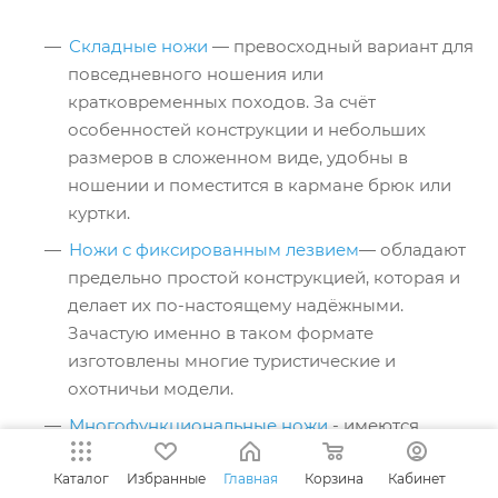
Складные ножи
— превосходный вариант для
повседневного ношения или
кратковременных походов. За счёт
особенностей конструкции и небольших
размеров в сложенном виде, удобны в
ношении и поместится в кармане брюк или
куртки.
Ножи с фиксированным лезвием
— обладают
предельно простой конструкцией, которая и
делает их по-настоящему надёжными.
Зачастую именно в таком формате
изготовлены многие туристические и
охотничьи модели.
Многофункциональные ножи
- имеются
дополнительные инструменты для повышения
Каталог
Избранные
Главная
Корзина
Кабинет
функционала. Здесь традиционно сильны