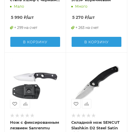
ножнами из кайдекса
Мало
Много
VSS12-K
5 990
₽
/шт
5 270
₽
/шт
+ 299 на счет
+ 263 на счет
В КОРЗИНУ
В КОРЗИНУ
Нож с фиксированным
Складной нож SENCUT
лезвием Sanrenmu
Slashkin D2 Steel Satin