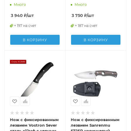
Много
Много
3 940
₽
/шт
3 750
₽
/шт
+ 197 на счет
+ 187 на счет
В КОРЗИНУ
В КОРЗИНУ
Нож с фиксированным
Нож с фиксированным
лезвием Vostron Sever
лезвием Sanrenmu
сталь х12мф с черными
S725P коричневый