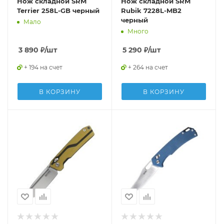
Нож складной SRM
Нож складной SRM
Terrier 258L-GB черный
Rubik 7228L-MB2
черный
Мало
Много
3 890
₽
/шт
5 290
₽
/шт
+ 194 на счет
+ 264 на счет
В КОРЗИНУ
В КОРЗИНУ