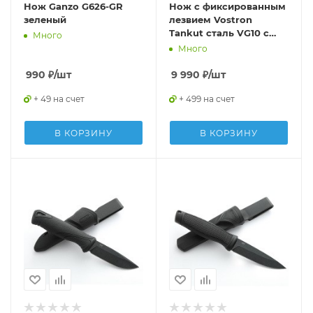
Нож Ganzo G626-GR
Нож с фиксированным
зеленый
лезвием Vostron
Tankut сталь VG10 с
Много
ножнами из кайдекса
Много
карбон VSTV10-K
990
₽
/шт
9 990
₽
/шт
+ 49 на счет
+ 499 на счет
В КОРЗИНУ
В КОРЗИНУ