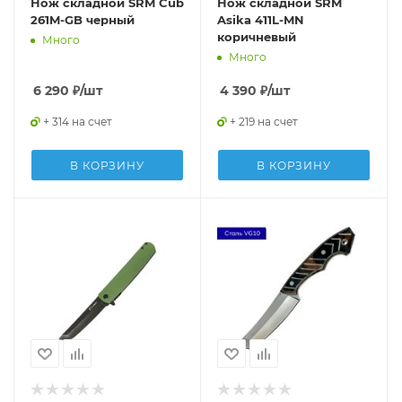
Нож складной SRM Cub
Нож складной SRM
261M-GB черный
Asika 411L-MN
коричневый
Много
Много
6 290
₽
/шт
4 390
₽
/шт
+ 314 на счет
+ 219 на счет
В КОРЗИНУ
В КОРЗИНУ