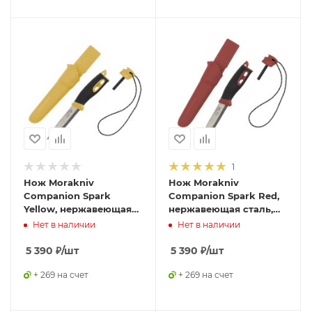
1
Нож Morakniv
Нож Morakniv
Companion Spark
Companion Spark Red,
Yellow, нержавеющая
нержавеющая сталь,
сталь, 13573
13571
Нет в наличии
Нет в наличии
5 390
₽
/шт
5 390
₽
/шт
+ 269 на счет
+ 269 на счет