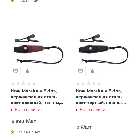
+ 324 на счет
Нож Morakniv Eldris,
Нож Morakniv Eldris,
нержавеющая сталь,
нержавеющая сталь,
цвет красный, ножны,
цвет черный, ножны,
шнурок, огниво, 13524
шнурок, огниво, 13525
Нет в наличии
Нет в наличии
6 990
₽
/шт
0
₽
/шт
+ 349 на счет