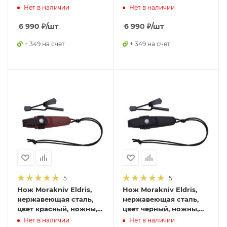
шнурок, огниво,12632
шнурок, огниво,12631
Нет в наличии
Нет в наличии
6 990
₽
/шт
6 990
₽
/шт
+ 349 на счет
+ 349 на счет
5
5
Нож Morakniv Eldris,
Нож Morakniv Eldris,
нержавеющая сталь,
нержавеющая сталь,
цвет красный, ножны,
цвет черный, ножны,
шнурок, огниво,12630
шнурок, огниво,12629
Нет в наличии
Нет в наличии