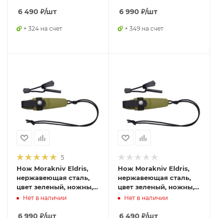
6 490
₽
/шт
6 990
₽
/шт
+ 324 на счет
+ 349 на счет
5
Нож Morakniv Eldris,
Нож Morakniv Eldris,
нержавеющая сталь,
нержавеющая сталь,
цвет зеленый, ножны,
цвет зеленый, ножны,
шнурок, огниво,12633
шнурок, огниво, 13521
Нет в наличии
Нет в наличии
6 990
₽
/шт
6 490
₽
/шт