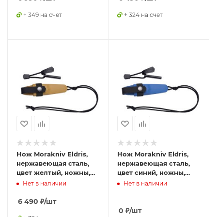
+ 349 на счет
+ 324 на счет
Нож Morakniv Eldris,
Нож Morakniv Eldris,
нержавеющая сталь,
нержавеющая сталь,
цвет желтый, ножны,
цвет синий, ножны,
шнурок, огниво, 13523
шнурок, огниво, 13522
Нет в наличии
Нет в наличии
6 490
₽
/шт
0
₽
/шт