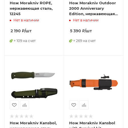
Нож Morakniv ROPE,
Нож Morakniv Outdoor
нержавеющая сталь,
2000 Anniversary
12245
Edition, нержавеющая
сталь, 13949
Нет в наличии
Нет в наличии
2 190
₽
/шт
5 390
₽
/шт
+ 109 на счет
+ 269 на счет
Нож Morakniv Kansbol,
Нож Morakniv Kansbol