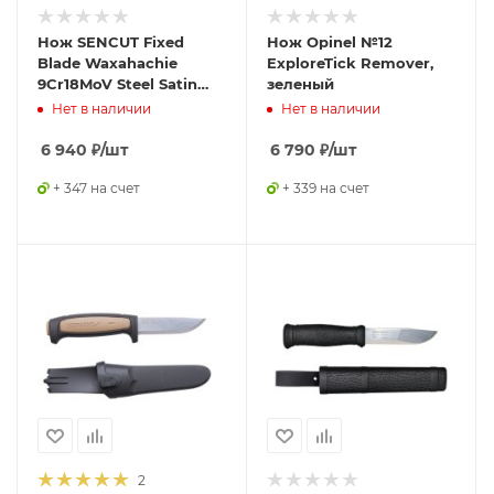
Нож SENCUT Fixed
Нож Opinel №12
Blade Waxahachie
ExploreTick Remover,
9Cr18MoV Steel Satin
зеленый
Handle G10 Black
Нет в наличии
Нет в наличии
6 940
₽
/шт
6 790
₽
/шт
+ 347 на счет
+ 339 на счет
2