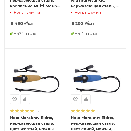
нержавеющая сталь,
with Survival kit,
крепление Multi-Mount,
нержавеющая сталь, с
12645S
огнивом, 13913
Нет в наличии
Нет в наличии
8 490
₽
/шт
8 290
₽
/шт
+ 424 на счет
+ 414 на счет
5
5
Нож Morakniv Eldris,
Нож Morakniv Eldris,
нержавеющая сталь,
нержавеющая сталь,
цвет желтый, ножны,
цвет синий, ножны,