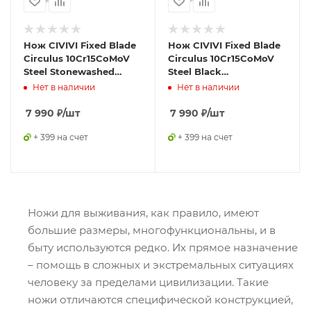
Нож CIVIVI Fixed Blade
Нож CIVIVI Fixed Blade
Circulus 10Cr15CoMoV
Circulus 10Cr15CoMoV
Steel Stonewashed
Steel Black
Ostap Hel Design
Stonewashed Handle
Нет в наличии
Нет в наличии
Ostap Hel Design
7 990
₽
/шт
7 990
₽
/шт
+ 399 на счет
+ 399 на счет
Ножи для выживания, как правило, имеют
большие размеры, многофункциональны, и в
быту используются редко. Их прямое назначение
– помощь в сложных и экстремальных ситуациях
человеку за пределами цивилизации. Такие
ножи отличаются специфической конструкцией,