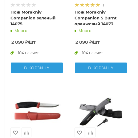
1
Нож Morakniv
Нож Morakniv
Companion зеленый
Companion S Burnt
14075
оранжевый 14073
Много
Много
2 090
₽
/шт
2 090
₽
/шт
+ 104 на счет
+ 104 на счет
В КОРЗИНУ
В КОРЗИНУ