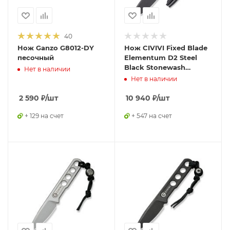
40
Нож Ganzo G8012-DY
Нож CIVIVI Fixed Blade
песочный
Elementum D2 Steel
Black Stonewash
Нет в наличии
Handle G10 Black
Нет в наличии
2 590
₽
/шт
10 940
₽
/шт
+ 129 на счет
+ 547 на счет