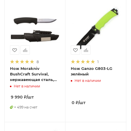
8
1
Нож Morakniv
Нож Ganzo G803-LG
BushCraft Survival,
зелёный
нержавеющая сталь,
Нет в наличии
черный, 11835
Нет в наличии
9 990
₽
/шт
0
₽
/шт
+ 499 на счет