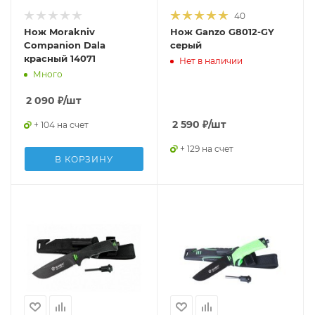
40
Нож Morakniv
Нож Ganzo G8012-GY
Companion Dala
серый
красный 14071
Нет в наличии
Много
2 090
₽
/шт
2 590
₽
/шт
+ 104 на счет
+ 129 на счет
В КОРЗИНУ