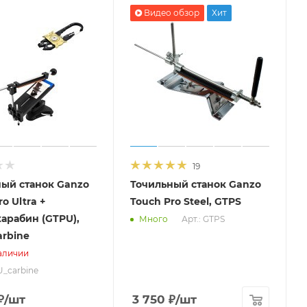
Видео обзор
Хит
19
ый станок Ganzo
Точильный станок Ganzo
o Ultra +
Touch Pro Steel, GTPS
арабин (GTPU),
Арт.: GTPS
Много
rbine
аличии
U_carbine
₽
/шт
3 750
₽
/шт