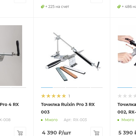
+ 225 на счет
+ 486 н
1
Pro 4 RX
Точилка Ruixin Pro 3 RX
Точилка
003
002, RX
RX-008
Арт.: RX-003
Много
Много
4 390
₽
/шт
5 390