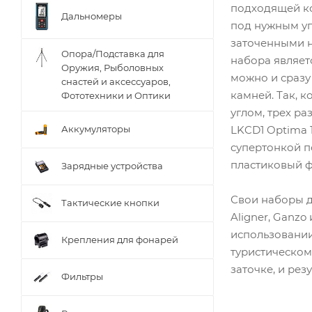
подходящей ко
Дальномеры
под нужным уг
заточенными н
Опора/Подставка для
набора являет
Оружия, Рыболовных
можно и сразу
снастей и аксессуаров,
камней. Так, 
Фототехники и Оптики
углом, трех ра
Аккумуляторы
LKCD1 Optima 
супертонкой п
пластиковый ф
Зарядные устройства
Свои наборы д
Тактические кнопки
Aligner, Ganz
использовании
Крепления для фонарей
туристическом
заточке, и рез
Фильтры