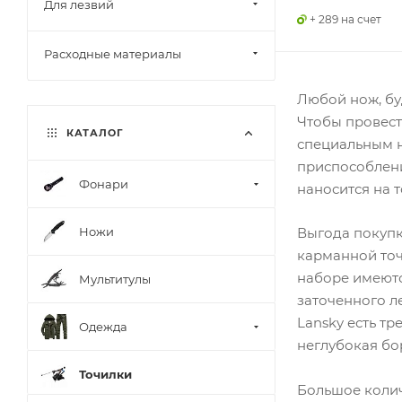
Для лезвий
+ 289 на счет
Расходные материалы
Любой нож, бу
Чтобы провест
КАТАЛОГ
специальным н
приспособлени
Фонари
наносится на 
Ножи
Выгода покупк
карманной точ
наборе имеютс
Мультитулы
заточенного л
Lansky есть т
Одежда
неглубокая бо
Точилки
Большое колич