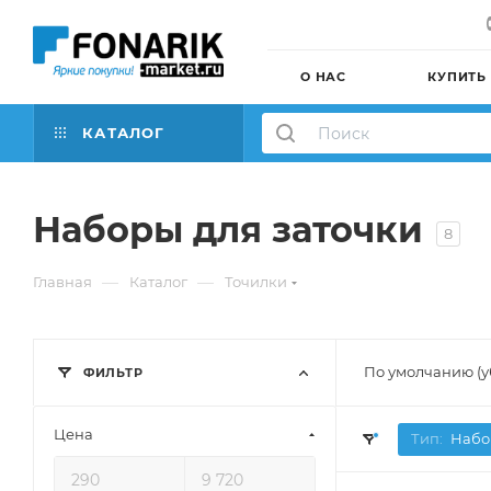
О НАС
КУПИТЬ
КАТАЛОГ
Наборы для заточки
8
—
—
Главная
Каталог
Точилки
По умолчанию (
ФИЛЬТР
Цена
Тип:
Набо