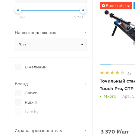
Видео обзор
290
9 720
Наши предложения
Все
В наличии
32
Точильный ста
Бренд
Touch Pro, GTP
Ganzo
Арт.: 
Много
Ruixin
Lansky
Страна производитель
3 370
₽
/шт