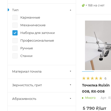
+ 168 на счет
Тип
Карманные
Механические
Наборы для заточки
Профессиональные
Ручные
Станки
Материал точила
6
Точилка Ruixin 
Зернистость, грит
008, RX-008
Арт.: 
Много
Абразивность
5 790
₽
/шт