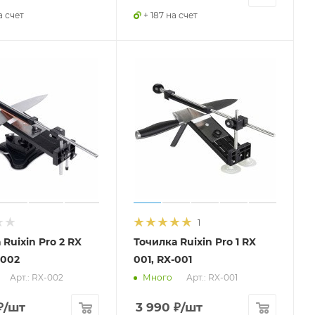
а счет
+ 187 на счет
1
 Ruixin Pro 2 RX
Точилка Ruixin Pro 1 RX
-002
001, RX-001
Арт.: RX-002
Арт.: RX-001
Много
₽
/шт
3 990
₽
/шт