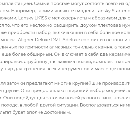
мплектацией. Самые простые могут состоять всего из 
лом. Например, такими являются модели Lansky Starter 
ожами, Lansky LK1SS с мелкозернистым абразивом для 
ся то, что его несложно расширить, доукомплектовав н
 же приобрести набор, включающий в себя большое кол
комплект Aligner Deluxe DMT Adeluxe состоит из основы
зличных по гритности алмазных точильных камня, а такж
1 еще более обширный. Он включает в себя два керамиче
олировки, струбцину для зажима ножей, комплект напра
утляр для хранения всех инструментов и масло для хони
ля заточки предлагают многие крупнейшие производител
o и другие. Они предоставляют широкий выбор моделей,
. Они подойдут для заточки ножей разного типа, ножниц
 походе, в любой другой ситуации. Воспользоваться ни
ультат будет вполне достойным.