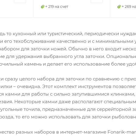
+ 219 на счет
+ 269 н
дь то кухонный или туристический, периодически нужда
и его техобслуживание качественно и с минимальными у
абором для заточки ножей. Обычно в него входит неско
е для удержания выбранного угла заточки. Опционально
точильный камень и делает его использование более уд
и сразу целого набора для заточки по сравнению с при
илки – очевидна. Этот комплект инструментов позволяет
я камни для работы с сильно затупившимися клинками, 
езвия. Некоторые камни даже располагают специальным
реугольные точила, предназначенные для серрейторной з
розда, то его можно использовать для заточки рыболов
ество разных наборов в интернет-магазине Fonarik-mark