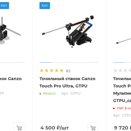
Хит
Хит
82
нок Ganzo
Точильный станок Ganzo
Точильн
Touch Pro Ultra, GTPU
Touch Pr
Мультик
GTP
Арт.: GTPU
Много
GTPU_ca
Нет в н
Арт.: GTP
4 500
₽
/шт
9 720