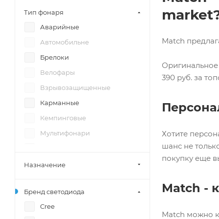
market
Тип фонаря
Аварийные
Match предлаг
Автомобильне
Брелоки
Оригинальное п
Велофары
390 руб. за т
Взрывозащищенные
Карманные
Персона
Кемпинговые
Хотите персон
Мультифонари
шанс не тольк
На пистолет
покупку еще в
Налобные
Назначение
Подводные
Match - 
Бренд светодиода
Подствольные
Cree
Прожекторы
Match можно к