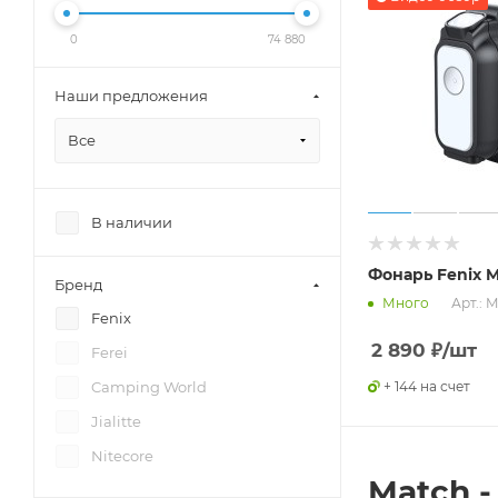
0
74 880
Наши предложения
Все
В наличии
Фонарь Fenix M
Бренд
Арт.: 
Много
Fenix
2 890
₽
/шт
Ferei
+ 144 на счет
Camping World
Jialitte
Nitecore
Match -