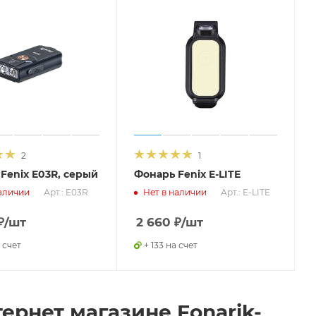
2
1
Fenix E03R, серый
Фонарь Fenix E-LITE
Арт.: E03R
Арт.: E-LITE
аличии
Нет в наличии
₽
/шт
2 660
₽
/шт
 счет
+ 133 на счет
ернет магазине Fonarik-