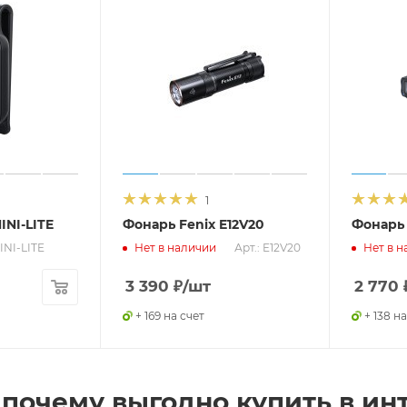
1
INI-LITE
Фонарь Fenix E12V20
Фонарь 
MINI-LITE
Арт.: E12V20
Нет в наличии
Нет в н
3 390
₽
/шт
2 770
+ 169 на счет
+ 138 на
 почему выгодно купить в инт