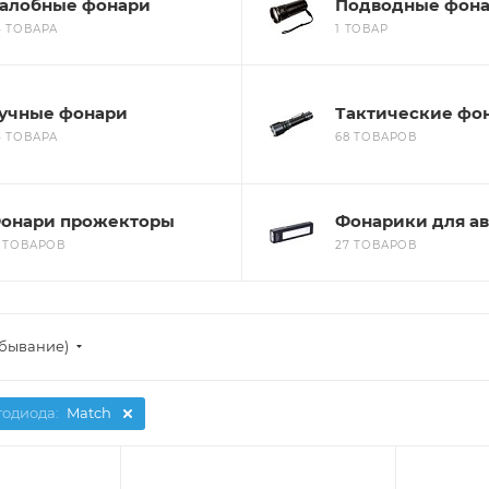
алобные фонари
Подводные фон
4 ТОВАРА
1 ТОВАР
учные фонари
Тактические фо
4 ТОВАРА
68 ТОВАРОВ
онари прожекторы
Фонарики для ав
8 ТОВАРОВ
27 ТОВАРОВ
убывание)
тодиода:
Match