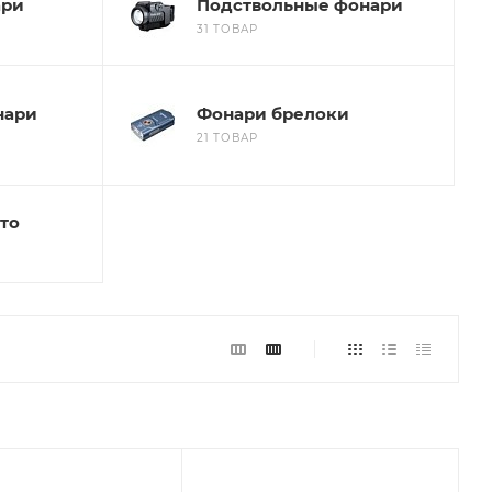
ари
Подствольные фонари
31 ТОВАР
нари
Фонари брелоки
21 ТОВАР
то