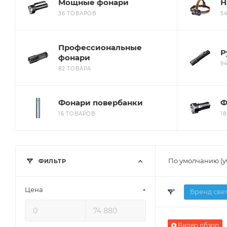
Мощные фонари
Н
36 ТОВАРОВ
5
Профессиональные
Р
фонари
9
82 ТОВАРА
Фонари повербанки
Ф
16 ТОВАРОВ
1
По умолчанию (
ФИЛЬТР
Цена
Бренд све
Видео обзор