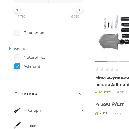
1 790
6 290
В наличии
Бренд
Naturehike
Adimanti
Многофункцио
лопата Adiman
Арт.: 
Много
КАТАЛОГ
4 390
₽
/шт
Фонари
+ 219 на счет
Ножи