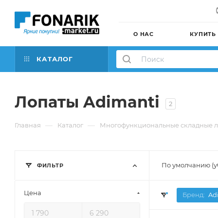
О НАС
КУПИТЬ
КАТАЛОГ
Лопаты Adimanti
2
—
—
Главная
Каталог
Многофункциональные складные 
По умолчанию (
ФИЛЬТР
Цена
Бренд:
Ad