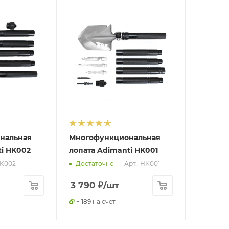
1
нальная
Многофункциональная
ti HK002
лопата Adimanti HK001
HK002
Арт.: HK001
Достаточно
3 790
₽
/шт
+ 189 на счет