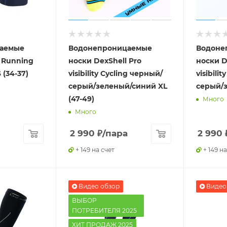
аемые
Водонепроницаемые
Водоне
 Running
носки DexShell Pro
носки D
 (34-37)
visibility Cycling черный/
visibili
серый/зеленый/синий XL
серый/з
(47-49)
Много
Много
2 990
₽
/пара
2 990
+ 149 на счет
+ 149 на
Видео обзор
Видео
ВЫБОР
ПОТРЕБИТЕЛЯ 2025
ХИТ ПРОДАЖ 2025