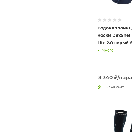
Водонепрониц
носки DexShell
Lite 2.0 серый S
Много
3 340
₽
/пара
+ 167 на счет