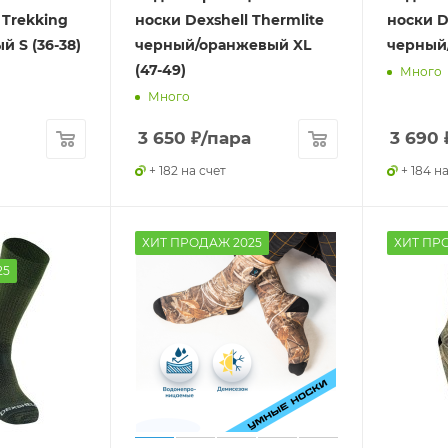
 Trekking
носки Dexshell Thermlite
носки D
 S (36-38)
черный/оранжевый XL
черный/
(47-49)
Много
Много
3 650
₽
/пара
3 690
+ 182 на счет
+ 184 н
ХИТ ПРОДАЖ 2025
ХИТ ПР
25