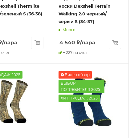
exshell Thermlite
носки Dexshell Terrain
зеленый S (36-38)
Walking 2.0 черный/
серый S (34-37)
Много
₽
/пара
4 540
₽
/пара
а счет
+ 227 на счет
ОДАЖ 2025
Видео обзор
ВЫБОР
ПОТРЕБИТЕЛЯ 2025
ХИТ ПРОДАЖ 2025