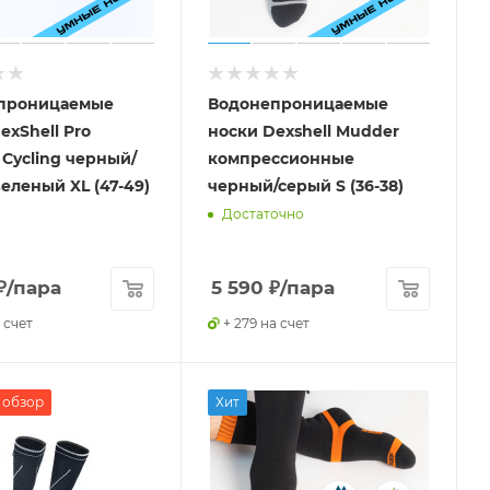
проницаемые
Водонепроницаемые
exShell Pro
носки Dexshell Mudder
ty Cycling черный/
компрессионные
еленый XL (47-49)
черный/серый S (36-38)
Достаточно
₽
/пара
5 590
₽
/пара
 счет
+ 279 на счет
 обзор
Хит