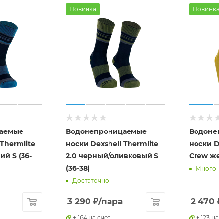
Новинка
Новинк
аемые
Водонепроницаемые
Водоне
 Thermlite
носки Dexshell Thermlite
носки D
ий S (36-
2.0 черный/оливковый S
Crew же
(36-38)
Много
Достаточно
3 290
₽
/пара
2 470
+ 164 на счет
+ 123 на