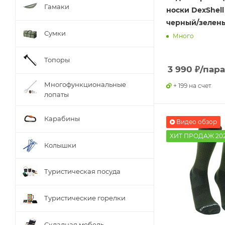
Гамаки
носки DexShell
черный/зеленый
Сумки
Много
Топоры
3 990
₽
/пара
Многофункциональные
+ 199 на счет
лопаты
Карабины
Видео обзор
ХИТ ПРОДАЖ 20
Колышки
Туристическая посуда
Туристические горелки
Складная мебель