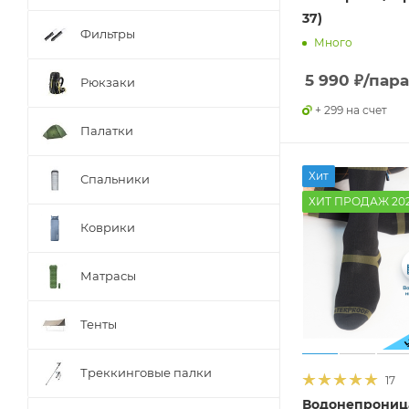
37)
Фильтры
Много
5 990
₽
/пара
Рюкзаки
+ 299 на счет
Палатки
Хит
Спальники
ХИТ ПРОДАЖ 20
Коврики
Матрасы
Тенты
Треккинговые палки
17
Водонепрониц