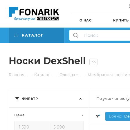
О НАС
КУПИТЬ
КАТАЛОГ
Носки DexShell
33
—
—
—
Главная
Каталог
Одежда
Мембранные носки
По умолчанию (
ФИЛЬТР
Цена
Бренд:
De