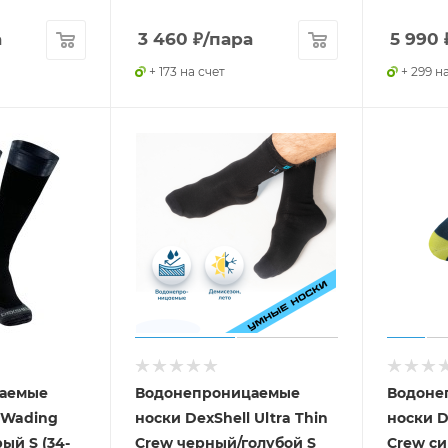
а
3 460
₽
/пара
5 990
+ 173 на счет
+ 299 н
аемые
Водонепроницаемые
Водоне
 Wading
носки DexShell Ultra Thin
носки D
ый S (34-
Crew черный/голубой S
Crew си