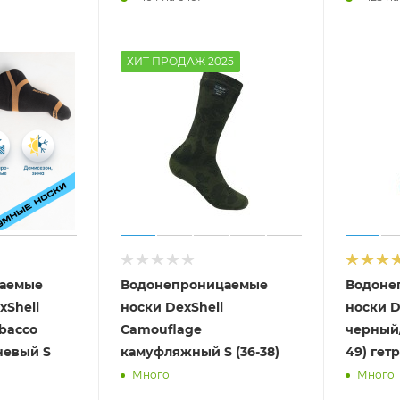
ХИТ ПРОДАЖ 2025
аемые
Водонепроницаемые
Водоне
xShell
носки DexShell
носки D
obacco
Camouflage
черный/
невый S
камуфляжный S (36-38)
49) гет
Много
Много