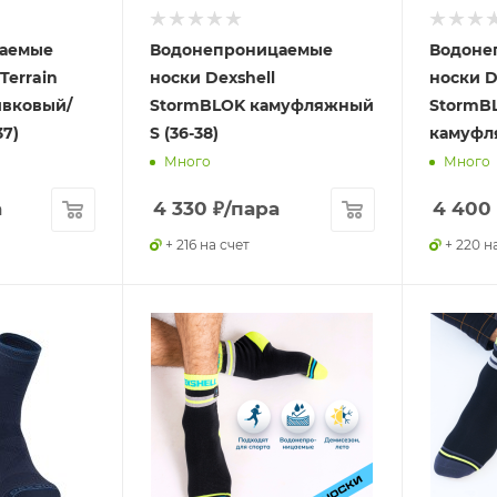
аемые
Водонепроницаемые
Водоне
Terrain
носки Dexshell
носки D
ивковый/
StormBLOK камуфляжный
StormBL
37)
S (36-38)
камуфля
Много
Много
а
4 330
₽
/пара
4 400
+ 216 на счет
+ 220 н