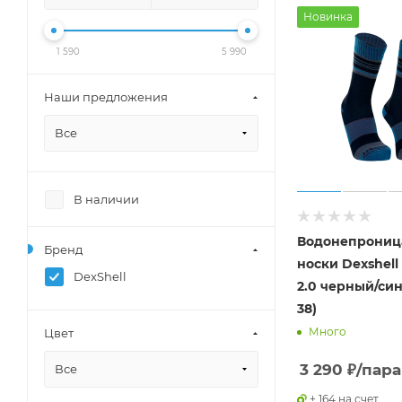
Новинка
1 590
5 990
Наши предложения
Все
В наличии
Водонепрониц
Бренд
носки Dexshell
DexShell
2.0 черный/син
38)
Много
Цвет
3 290
₽
/пара
Все
+ 164 на счет