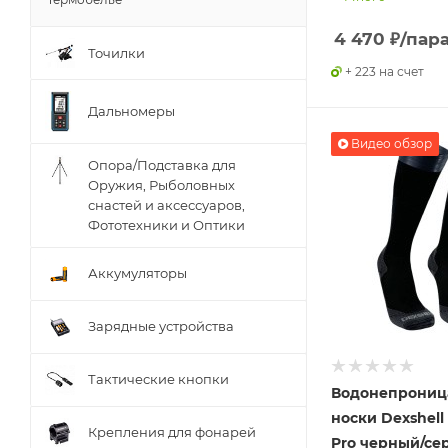
4 470
₽
/пар
Точилки
+ 223 на счет
Дальномеры
Видео обзор
Опора/Подставка для
Оружия, Рыболовных
снастей и аксессуаров,
Фототехники и Оптики
Аккумуляторы
Зарядные устройства
Тактические кнопки
Водонепрониц
носки Dexshell
Крепления для фонарей
Pro черный/сер