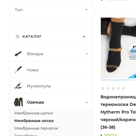
Тип
КАТАЛОГ
Фонари
Ножи
Мультитулы
Водонепрониц
Одежда
термоноски De
Hytherm Pro T
Мембранные шапки
черный/корич
Мембранные носки
(36-38)
Мембранные перчатки
Много
Термобелье