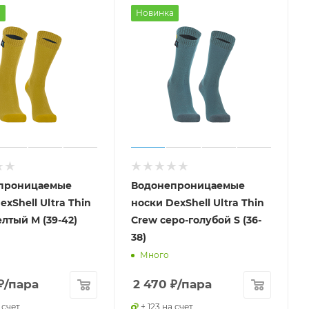
а
Новинка
проницаемые
Водонепроницаемые
exShell Ultra Thin
носки DexShell Ultra Thin
лтый M (39-42)
Crew серо-голубой S (36-
38)
Много
₽
/пара
2 470
₽
/пара
 счет
+ 123 на счет