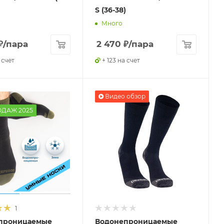
S (36-38)
Много
₽
/пара
2 470
₽
/пара
 счет
+ 123 на счет
Видео обзор
ОДАЖ 2025
1
проницаемые
Водонепроницаемые