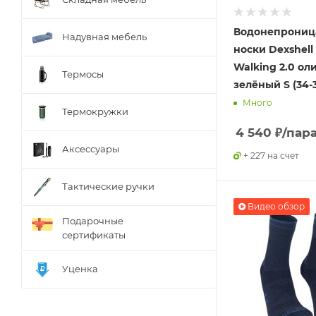
Водонепрониц
Надувная мебель
носки Dexshell 
Walking 2.0 ол
Термосы
зелёный S (34-
Много
Термокружки
4 540
₽
/пар
Аксессуары
+ 227 на счет
Тактические ручки
Видео обзор
Подарочные
сертификаты
Уценка