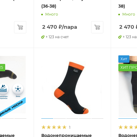
(36-38)
38)
Много
Много
2 470
₽
/пара
2 470
+ 123 на счет
+ 123 на
Хит
25
ХИТ ПР
1
аемые
Водонепроницаемые
Водоне