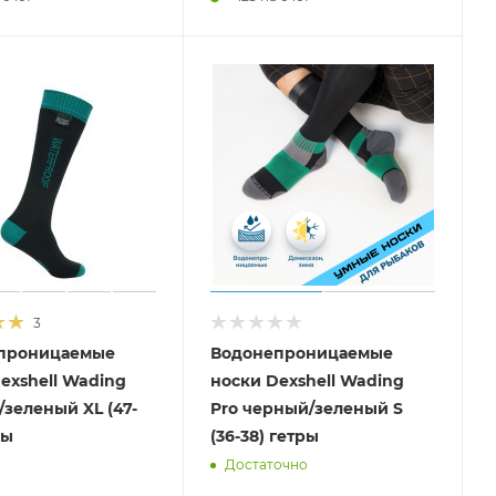
3
проницаемые
Водонепроницаемые
exshell Wading
носки Dexshell Wading
зеленый XL (47-
Pro черный/зеленый S
ры
(36-38) гетры
Достаточно