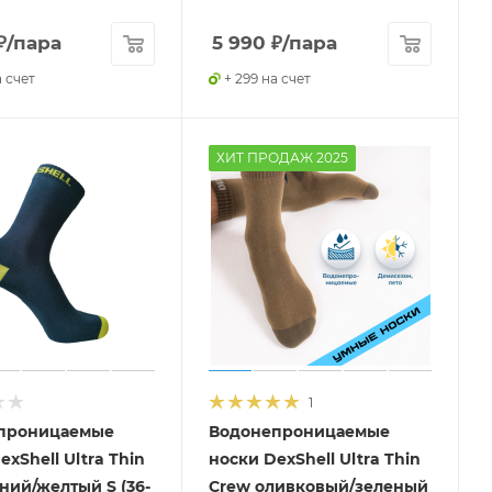
₽
/пара
5 990
₽
/пара
а счет
+ 299 на счет
ХИТ ПРОДАЖ 2025
1
проницаемые
Водонепроницаемые
exShell Ultra Thin
носки DexShell Ultra Thin
ний/желтый S (36-
Crew оливковый/зеленый