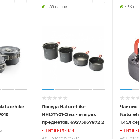
+ 89 на счет
+ 54 на
Naturehike
Посуда Naturehike
Чайник
F010
NH15T401-G из четырех
Natureh
предметов, 6927595787212
1.45л с
5
Нет в наличии
Нет в н
Арт.: 6927595787212
Арт.: 692