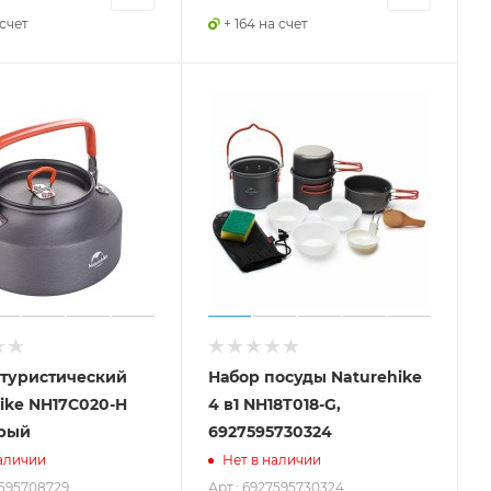
 счет
+ 164 на счет
 туристический
Набор посуды Naturehike
ike NH17C020-H
4 в1 NH18T018-G,
ерый
6927595730324
аличии
Нет в наличии
7595708729
Арт.: 6927595730324