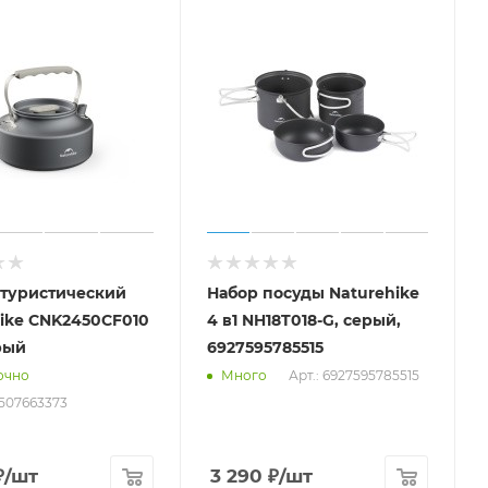
 туристический
Набор посуды Naturehike
ike CNK2450CF010
4 в1 NH18T018-G, серый,
рый
6927595785515
Арт.: 6927595785515
очно
Много
6507663373
₽
/шт
3 290
₽
/шт