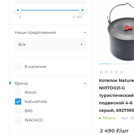
0
14 990
Наши предложения
Все
В наличии
Котелок Nature
Бренд
NH17D021-G
Roxon
туристический
Naturehike
подвесной 4-6 персон
серый, 6927595
BRS
Арт.: 
Много
WACACO
2 490
₽
/шт