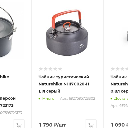
hike
Чайник туристический
Чайник
Naturehike NH17C020-H
Natureh
1.1л серый
0.8л се
Арт.: 6927595723302
Много
Достат
723173
Арт.: 697
6927595723173
1 790
₽
/шт
1 090