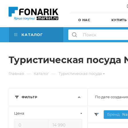
О НАС
КУПИТЬ
КАТАЛОГ
Туристическая посуда 
—
—
Главная
Каталог
Туристическая посуда
По дате создани
ФИЛЬТР
Цена
Бренд:
Na