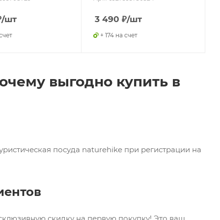
₽
/шт
3 490
₽
/шт
 счет
+ 174 на счет
почему выгодно купить в
уристическая посуда naturehike при регистрации на
иентов
ксклюзивную скидку на первую покупку! Это ваш