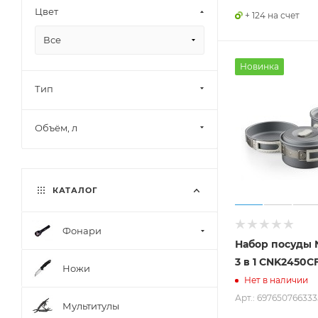
Цвет
+ 124 на счет
Все
Новинка
Тип
Объём, л
КАТАЛОГ
Фонари
Набор посуды 
3 в 1 CNK2450C
Ножи
Нет в наличии
Арт.: 697650766333
Мультитулы