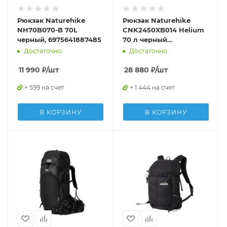
Рюкзак Naturehike
Рюкзак Naturehike
NH70B070-B 70L
CNK2450XB014 Helium
черный, 6975641887485
70 л черный
M,6975641883876
Достаточно
Достаточно
11 990
₽
/шт
28 880
₽
/шт
+ 599 на счет
+ 1 444 на счет
В КОРЗИНУ
В КОРЗИНУ