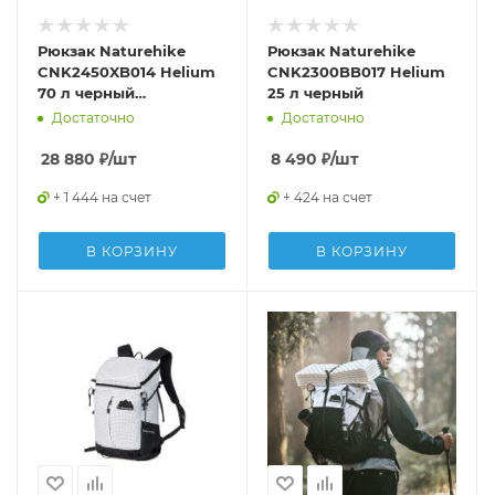
Рюкзак Naturehike
Рюкзак Naturehike
CNK2450XB014 Helium
CNK2300BB017 Helium
70 л черный
25 л черный
L,6975641883883
Достаточно
Достаточно
28 880
₽
/шт
8 490
₽
/шт
+ 1 444 на счет
+ 424 на счет
В КОРЗИНУ
В КОРЗИНУ