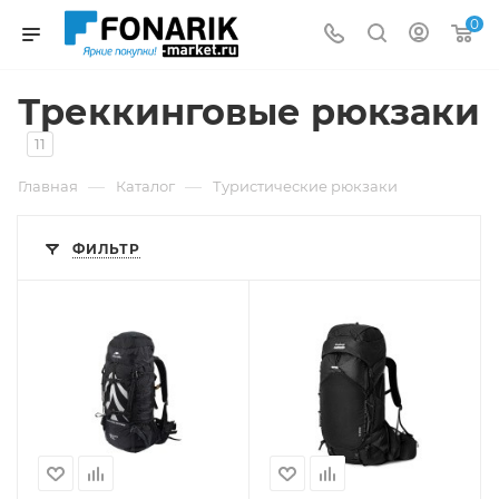
0
Треккинговые рюкзаки
11
—
—
Главная
Каталог
Туристические рюкзаки
ФИЛЬТР