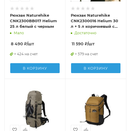
Рюкзак Naturehike
Рюкзак Naturehike
CNK2300BB017 Helium
CNK2300016 Helium 30
25 л белый с черным
л + 5 л коричневый с
черным
Мало
Достаточно
8 490
₽
/шт
11 590
₽
/шт
+ 424 на счет
+ 579 на счет
В КОРЗИНУ
В КОРЗИНУ