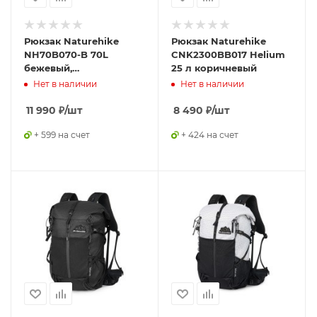
Рюкзак Naturehike
Рюкзак Naturehike
NH70B070-B 70L
CNK2300BB017 Helium
бежевый,
25 л коричневый
6975641887461
Нет в наличии
Нет в наличии
11 990
₽
/шт
8 490
₽
/шт
+ 599 на счет
+ 424 на счет