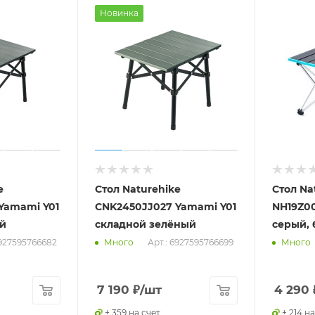
Новинка
e
Стол Naturehike
Стол Na
Yamami Y01
CNK2450JJ027 Yamami Y01
NH19Z008-Z скл
й
складной зелёный
серый, 
6927595766682
Арт.: 6927595766699
Много
Много
7 190
₽
/шт
4 290
+ 359 на счет
+ 214 на