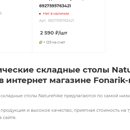
6927595763421
8
Нет в наличии
Арт.: 6927595763421
2 590
₽
/шт
+ 129 на счет
ические складные столы Natu
в интернет магазине Fonarik
 складные столы Naturehike предлагаются по самой низк
продукция и высокое качество, приятная стоимость на т
 сайте.