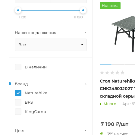
Новинка
1 120
11 890
Наши предложения
Все
В наличии
Стол Naturehik
Бренд
CNK2450JJ027 
Naturehike
складной серы
BRS
Арт.: 
Много
KingCamp
7 190
₽
/шт
Цвет
+ 359 на счет