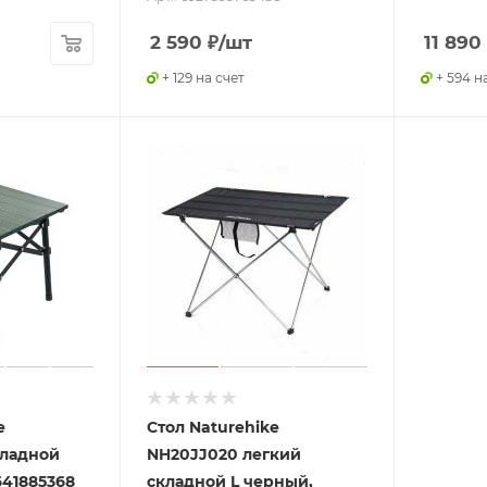
2 590
₽
/шт
11 890
+ 129 на счет
+ 594 н
e
Стол Naturehike
кладной
NH20JJ020 легкий
641885368
складной L черный,