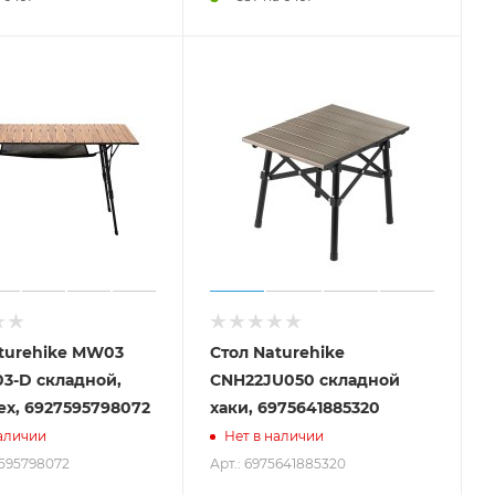
turehike MW03
Стол Naturehike
3-D складной,
CNH22JU050 складной
ех, 6927595798072
хаки, 6975641885320
аличии
Нет в наличии
7595798072
Арт.: 6975641885320