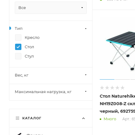
Все
Тип
Кресло
Стол
Стул
Вес, кг
Максимальная нагрузка, кг
Стол Naturehi
NH19Z008-Z складной L
черный, 69275
КАТАЛОГ
Арт.: 
Много