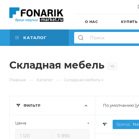
О НАС
КУПИТЬ
КАТАЛОГ
Складная мебель
10
—
—
Главная
Каталог
Складная мебель
По умолчанию (
ФИЛЬТР
Цена
Бренд:
Na