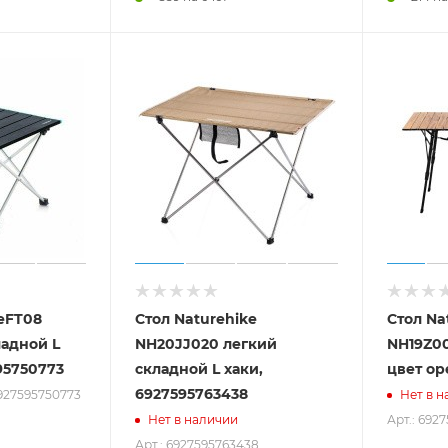
keFT08
Стол Naturehike
Стол Na
NH20JJ020 легкий
NH19Z00
95750773
складной L хаки,
цвет ор
6927595763438
6927595750773
Нет в н
Арт.: 692
Нет в наличии
Арт.: 6927595763438