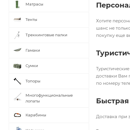
Персона
Матрасы
Тенты
Хотите персон
шанс не тольк
Треккинговые палки
покупку еще в
Гамаки
Туристич
Сумки
Туристические
доставки Вам 
Топоры
по номеру те
Многофункциональные
Быстрая
лопаты
Карабины
Доставка при з