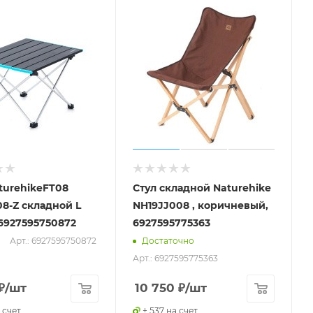
turehikeFT08
Стул складной Naturehike
адной L
NH19JJ008 , коричневый,
6927595750872
6927595775363
Арт.: 6927595750872
Достаточно
Арт.: 6927595775363
₽
/шт
10 750
₽
/шт
 счет
+ 537 на счет