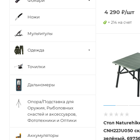
Фонари
4 290
₽
/шт
Ножи
+ 214 на счет
Мультитулы
Одежда
Точилки
Дальномеры
Опора/Подставка для
Оружия, Рыболовных
снастей и аксессуаров,
Фототехники и Оптики
Стол Naturehik
CNH22JU050 с
Аккумуляторы
зелёный, 6975