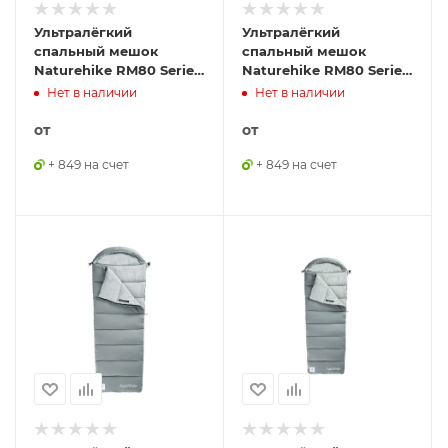
Ультралёгкий
Ультралёгкий
спальный мешок
спальный мешок
Naturehike RM80 Series
Naturehike RM80 Series
Утиный пух серый Size
Утиный пух серый Size
Нет в наличии
Нет в наличии
M, молния справа,
L, молния справа,
6927595707197
6927595707210
от
от
+ 849 на счет
+ 849 на счет