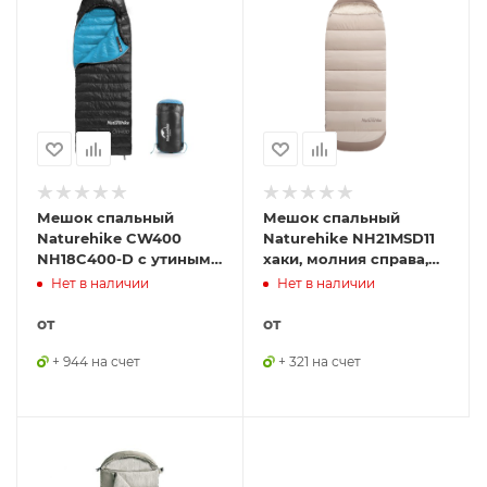
Мешок спальный
Мешок спальный
Naturehike CW400
Naturehike NH21MSD11
NH18C400-D с утиным
хаки, молния справа,
пухом, размер L,
6927595788295
Нет в наличии
Нет в наличии
черный, 6927595794548
от
от
+ 944 на счет
+ 321 на счет