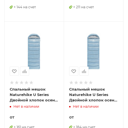
+ 144 на счет
+ 211 на счет
Спальный мешок
Спальный мешок
Naturehike U Series
Naturehike U Series
Двойной хлопок осень-
Двойной хлопок осень-
зима голубой U350,
зима голубой U250S,
Нет в наличии
Нет в наличии
молния права,
молния справа,
6927595774922
6927595774939
от
от
+ 161 на счет
+ 184 на счет