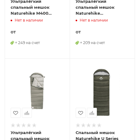
Ультралёгкий
Ультралёгкий
спальный мешок
спальный мешок
Naturehike M400
Naturehike
хлопковый с
CNK2350WS023 M400
Нет в наличии
Нет в наличии
капюшоном весна
хлопковый с
осень серый (молния
капюшоном весна
от
от
слева), 6927595702390
осень серый (молния
+ 249 на счет
слева)
+ 209 на счет
Ультралёгкий
Спальный мешок
спальный мешок
Naturehike U Series