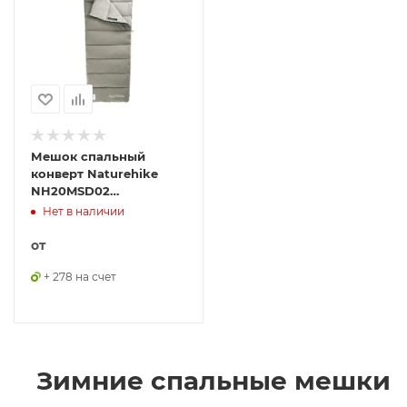
Мешок спальный
конверт Naturehike
NH20MSD02
водоотталкивающий с
Нет в наличии
капюшоном зеленый,
6927595748145
от
+ 278 на счет
Зимние спальные мешки