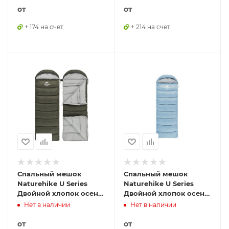
6927595767207
6927595764305
от
от
+ 174 на счет
+ 214 на счет
Спальный мешок
Спальный мешок
Naturehike U Series
Naturehike U Series
Двойной хлопок осень-
Двойной хлопок осень-
зима зелёный U150,
зима голубой U350S,
Нет в наличии
Нет в наличии
молния справа,
молния справа,
6927595764398
6927595774946
от
от