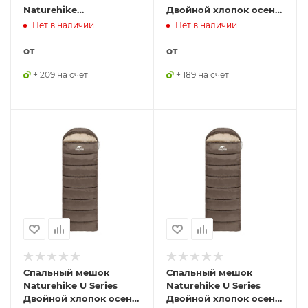
Naturehike
Двойной хлопок осень-
CNK2350WS023 M400
зима хаки зелёный
Нет в наличии
Нет в наличии
хлопковый с
U350, молния слева,
капюшоном весна
6927595767238GL
от
от
осень зеленый (молния
слева)
+ 209 на счет
+ 189 на счет
Спальный мешок
Спальный мешок
Naturehike U Series
Naturehike U Series
Двойной хлопок осень-
Двойной хлопок осень-