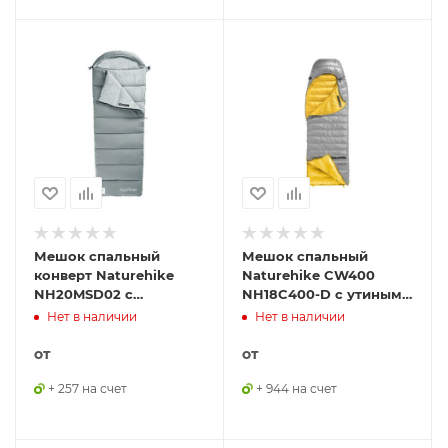
Мешок спальный
Мешок спальный
конверт Naturehike
Naturehike CW400
NH20MSD02 с
NH18C400-D с утиным
капюшоном серый,
пухом, размер M,
Нет в наличии
Нет в наличии
6927595748138
серый, 6927595794555
от
от
+ 257 на счет
+ 944 на счет