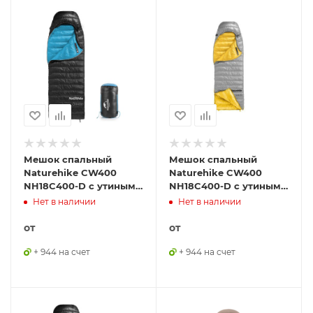
Мешок спальный
Мешок спальный
Naturehike CW400
Naturehike CW400
NH18C400-D с утиным
NH18C400-D с утиным
пухом, размер M,
пухом, размер L, серый,
Нет в наличии
Нет в наличии
черный, 6927595794531
6927595794562
от
от
+ 944 на счет
+ 944 на счет