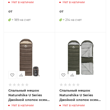
зима коричневый U350,
зима коричневый
Нет в наличии
Нет в наличии
молния слева,
U250S, молния справа,
6927595767221BL
6927595769294
от
от
+ 189 на счет
+ 214 на счет
Спальный мешок
Спальный мешок
Naturehike U Series
Naturehike U Series
Двойной хлопок осень-
Двойной хлопок осень-
зима коричневый U250,
зима зелёный U250S,
Нет в наличии
Нет в наличии
молния справа,
молния спрва,