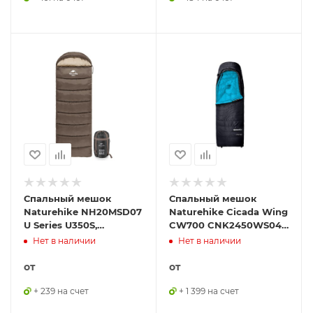
Спальный мешок
Спальный мешок
Naturehike NH20MSD07
Naturehike Cicada Wing
U Series U350S,
CW700 CNK2450WS048
коричневый, молния
утиный пух черный M,
Нет в наличии
Нет в наличии
справа, 6927595764312
6927595788387
от
от
+ 239 на счет
+ 1 399 на счет