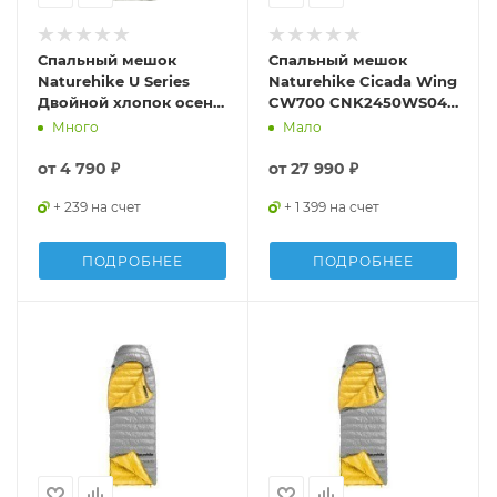
Спальный мешок
Спальный мешок
Naturehike U Series
Naturehike Cicada Wing
Двойной хлопок осень-
CW700 CNK2450WS048
зима хаки зелёный
утиный пух черный L,
Много
Мало
U350S, молния справа,
6927595788134
6927595764329
от
4 790 ₽
от
27 990 ₽
+ 239 на счет
+ 1 399 на счет
ПОДРОБНЕЕ
ПОДРОБНЕЕ