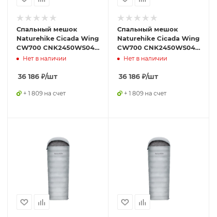
Спальный мешок
Спальный мешок
Naturehike Cicada Wing
Naturehike Cicada Wing
CW700 CNK2450WS048
CW700 CNK2450WS048
утиный пух серый L
утиный пух серый M
Нет в наличии
Нет в наличии
36 186
₽
/шт
36 186
₽
/шт
+ 1 809 на счет
+ 1 809 на счет