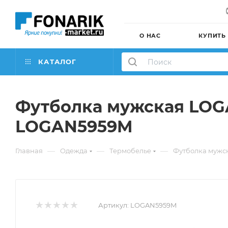
О НАС
КУПИТЬ
КАТАЛОГ
Футболка мужская LOGAN
LOGAN5959M
—
—
—
Главная
Одежда
Термобелье
Футболка мужск
Артикул:
LOGAN5959M