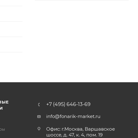
НЫЕ
+7 (495) 646-13-69
И
info@fonarik-market.ru
Офис: г.Москва, Варшавское
ры
шоссе, д. 47, к. 4, пом. 19