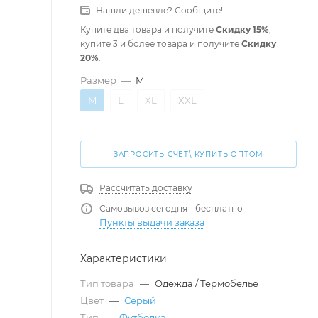
Нашли дешевле? Сообщите!
Купите два товара и получите
Скидку 15%
,
купите 3 и более товара и получите
Скидку
20%
.
Размер
—
M
M
L
XL
XXL
ЗАПРОСИТЬ СЧЁТ\ КУПИТЬ ОПТОМ
Рассчитать доставку
Самовывоз сегодня - бесплатно
Пункты выдачи заказа
Характеристики
Тип товара
—
Одежда / Термобелье
Цвет
—
Серый
Тип
—
Футболка