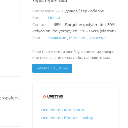
Характеристики
Тип товара
—
Одежда / Термобелье
Тип
—
Носки
Состав
—
65% – Borgolon (polyamide), 30% –
Polycolon (polypropylen), 5% – Lycra (elastan).
Пол
—
Мужские
,
Женские
,
Унисекс
Если Вы заметили ошибку в описании товара
или несогласны с чем-либо, напишите нам
УКАЗАТЬ ОШИБКУ
propylen),
Все товары категории
Все товары бренда Lasting