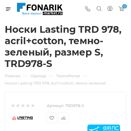
0
Носки Lasting TRD 978,
acril+cotton, темно-
зеленый, размер S,
TRD978-S
—
—
—
Главная
Одежда
Термобелье
Носки Lasting TRD 978, acril+cotton, темно-зеленый
Артикул:
TRD978-S