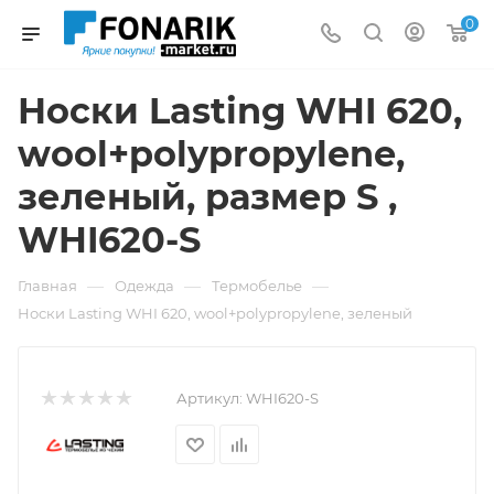
0
Носки Lasting WHI 620,
wool+polypropylene,
зеленый, размер S ,
WHI620-S
—
—
—
Главная
Одежда
Термобелье
Носки Lasting WHI 620, wool+polypropylene, зеленый
Артикул:
WHI620-S