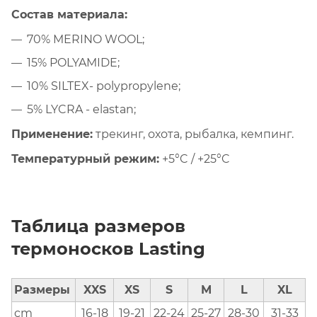
Состав материала:
70% MERINO WOOL;
15% POLYAMIDE;
10% SILTEX- polypropylene;
5% LYCRA - elastan;
Применение:
трекинг, охота, рыбалка, кемпинг.
Температурный режим:
+5°C / +25°C
Таблица размеров
термоносков Lasting
Размеры
XXS
XS
S
M
L
XL
cm
16-18
19-21
22-24
25-27
28-30
31-33