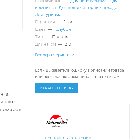
Назначение
—
Для велотуризма
,
Для
кемпинга
,
Для пеших и горных походов
,
Для туризма
Гарантия
—
1 год
Цвет
—
Голубой
Тип
—
Палатка
Длина, см
—
210
Все характеристики
Если Вы заметили ошибку в описании товара
или несогласны с чем-либо, напишите нам
УКАЗАТЬ ОШИБКУ
нга.
чивают
 комаров
Все товары категории