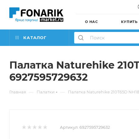
О НАС
КУПИТЬ
КАТАЛОГ
Палатка Naturehike 210
6927595729632
—
—
Главная
Палатки
Палатка Naturehike 210T65D NH18
Артикул:
6927595729632