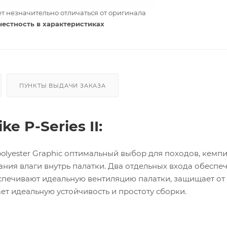
т незначительно отличаться от оригинала
честность в характеристиках
ПУНКТЫ ВЫДАЧИ ЗАКАЗА
e P-Series II:
D polyester Graphic оптимальный выбор для походов, кемпи
ния влаги внутрь палатки. Два отдельных входа обеспе
еспечивают идеальную вентиляцию палатки, защищает от
т идеальную устойчивость и простоту сборки.