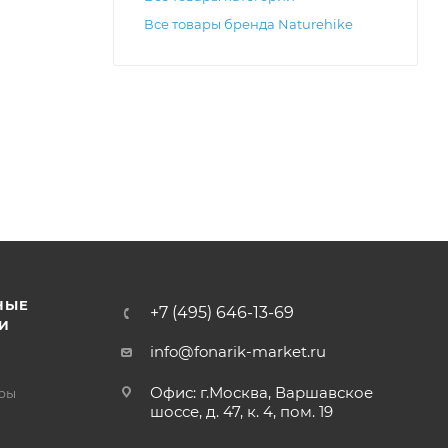
Все товары бренда Naturehike
НЫЕ
+7 (495) 646-13-69
И
info@fonarik-market.ru
Офис: г.Москва, Варшавское
ры
шоссе, д. 47, к. 4, пом. 19