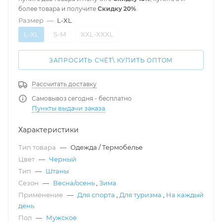
более товара и получите
Скидку 20%
.
Размер
—
L-XL
L-XL
S-M
XXL-XXXL
ЗАПРОСИТЬ СЧЁТ\ КУПИТЬ ОПТОМ
Рассчитать доставку
Самовывоз сегодня - бесплатно
Пункты выдачи заказа
Характеристики
Тип товара
—
Одежда / Термобелье
Цвет
—
Черный
Тип
—
Штаны
Сезон
—
Весна/осень
,
Зима
Применение
—
Для спорта
,
Для туризма
,
На каждый
день
Пол
—
Мужское