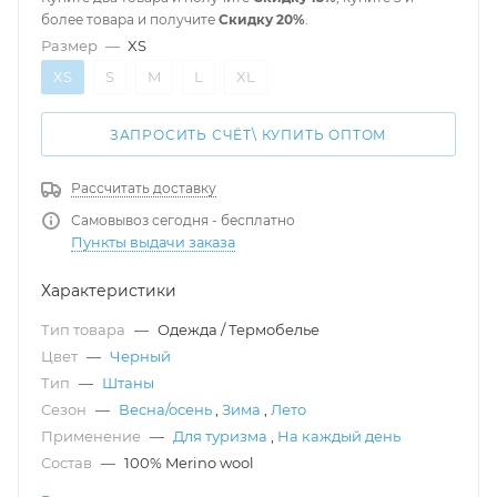
более товара и получите
Скидку 20%
.
Размер
—
XS
XS
S
M
L
XL
ЗАПРОСИТЬ СЧЁТ\ КУПИТЬ ОПТОМ
Рассчитать доставку
Самовывоз сегодня - бесплатно
Пункты выдачи заказа
Характеристики
Тип товара
—
Одежда / Термобелье
Цвет
—
Черный
Тип
—
Штаны
Сезон
—
Весна/осень
,
Зима
,
Лето
Применение
—
Для туризма
,
На каждый день
Состав
—
100% Merino wool