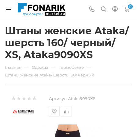
0
Штаны женские Ataka/
шерсть 160/ черный/
XS, Ataka9090XS
—
—
—
Главная
Одежда
Термобелье
Штаны женские Ataka/ шерсть 160/ черный
Артикул:
Ataka9090XS