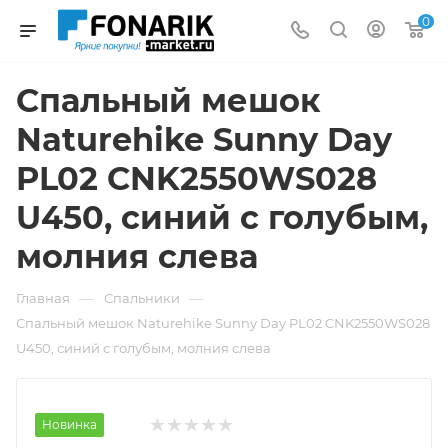
0
Спальный мешок
Naturehike Sunny Day
PL02 CNK2550WS028
U450, синий с голубым,
молния слева
—
—
Главная
Спальники
Спальный мешок Naturehike Sunny Day PL02 CNK2550WS028
U450, синий с голубым, молния слева
Новинка